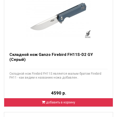
Складной нож Ganzo Firebird FH11S-D2 GY
(Серый)
Складной нож Firebird FH11S является малым братом Firebird
FH11 - как видим к названию ножа добавлен..
4590 р.
добавить в корзину