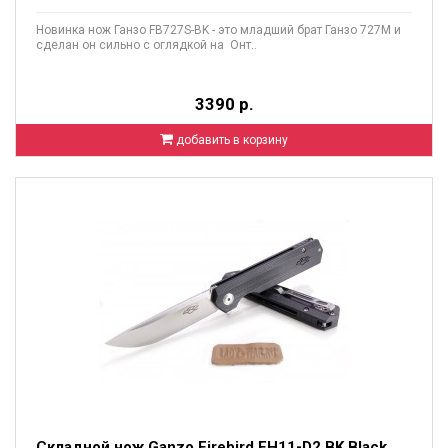
Новинка нож Ганзо FB727S-BK - это младший брат Ганзо 727М и
сделан он сильно с оглядкой на Онт..
3390 р.
добавить в корзину
Складной нож Ganzo Firebird FH11-D2 BK Black