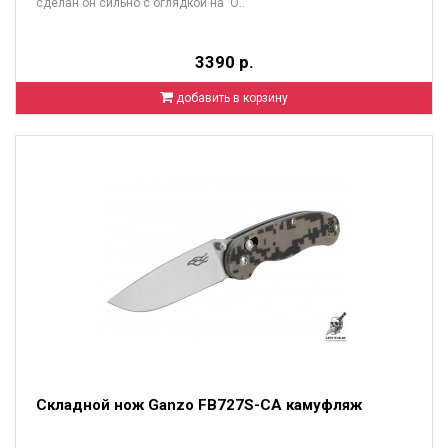
сделан он сильно с оглядкой на О..
3390 р.
добавить в корзину
Складной нож Ganzo FB727S-CA камуфляж