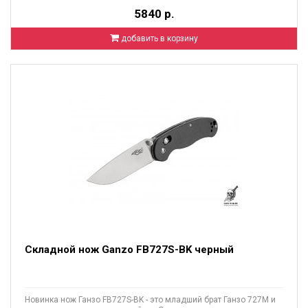
5840 р.
добавить в корзину
Складной нож Ganzo FB727S-BK черный
Новинка нож Ганзо FB727S-BK - это младший брат Ганзо 727М и