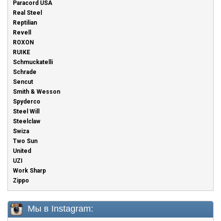
Paracord USA
Real Steel
Reptilian
Revell
ROXON
RUIKE
Schmuckatelli
Schrade
Sencut
Smith & Wesson
Spyderco
Steel Will
Steelclaw
Swiza
Two Sun
United
UZI
Work Sharp
Zippo