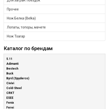
Для загран. поездок
Прочее
Нож Белка (Belka)
Лопаты, топоры, мачете
Нож Tsarap
Каталог по брендам
5.11
Adimanti
Bestech
Buck
Byrd (Spyderco)
Civivi
Cold-Steel
CRKT
ESEE
Fenix
Ferei