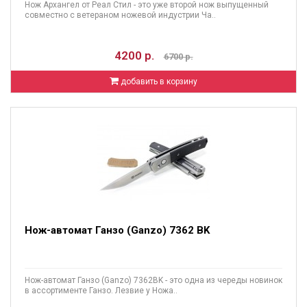
Нож Архангел от Реал Стил - это уже второй нож выпущенный
совместно с ветераном ножевой индустрии Ча..
4200 р.
6700 р.
добавить в корзину
Нож-автомат Ганзо (Ganzo) 7362 BK
Нож-автомат Ганзо (Ganzo) 7362BK - это одна из череды новинок
в ассортименте Ганзо. Лезвие у Ножа..