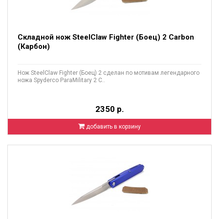
Складной нож SteelClaw Fighter (Боец) 2 Carbon
(Карбон)
Нож SteelClaw Fighter (Боец) 2 сделан по мотивам легендарного
ножа Spyderco ParaMilitary 2 С..
2350 р.
добавить в корзину