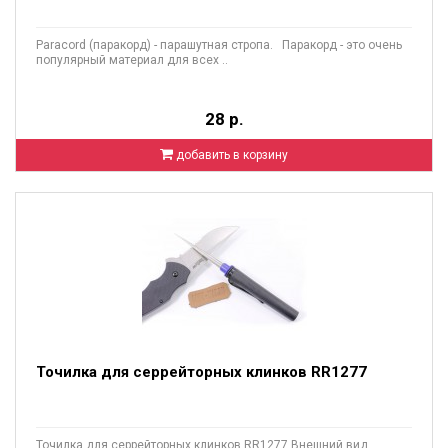
Paracord (паракорд) - парашутная стропа. Паракорд - это очень
популярный материал для всех ..
28 р.
добавить в корзину
Точилка для серрейторных клинков RR1277
Точилка для серрейторных клинков RR1277 Внешний вид