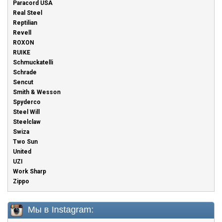
Paracord USA
Real Steel
Reptilian
Revell
ROXON
RUIKE
Schmuckatelli
Schrade
Sencut
Smith & Wesson
Spyderco
Steel Will
Steelclaw
Swiza
Two Sun
United
UZI
Work Sharp
Zippo