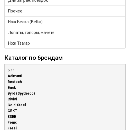
Для загран. поездок
Прочее
Нож Белка (Belka)
Лопаты, топоры, мачете
Нож Tsarap
Каталог по брендам
5.11
Adimanti
Bestech
Buck
Byrd (Spyderco)
Civivi
Cold-Steel
CRKT
ESEE
Fenix
Ferei