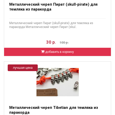
Металлический череп Пират (skull-pirate) для
темляка из паракорда
Металлический череп Пират (skull-pirate) для темляка из
паракорда Металлический череп Пират (skul..
30 р.
100 р.
добавить в корзину
лучшая цена
Металлический череп Tibetian для темляка из
паракорда