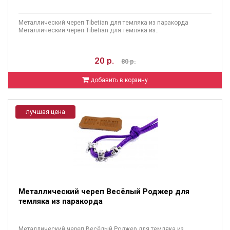
Металлический череп Tibetian для темляка из паракорда
Металлический череп Tibetian для темляка из..
20 р.
80 р.
добавить в корзину
лучшая цена
Металлический череп Весёлый Роджер для
темляка из паракорда
Металлический череп Весёлый Роджер для темляка из