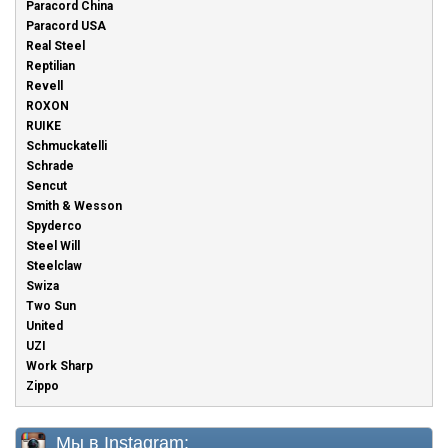
Paracord China
Paracord USA
Real Steel
Reptilian
Revell
ROXON
RUIKE
Schmuckatelli
Schrade
Sencut
Smith & Wesson
Spyderco
Steel Will
Steelclaw
Swiza
Two Sun
United
UZI
Work Sharp
Zippo