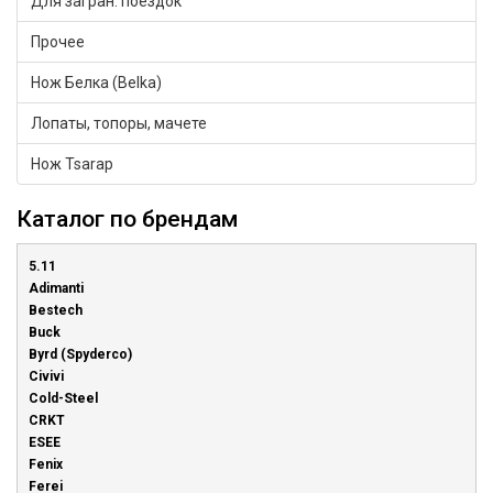
Для загран. поездок
Прочее
Нож Белка (Belka)
Лопаты, топоры, мачете
Нож Tsarap
Каталог по брендам
5.11
Adimanti
Bestech
Buck
Byrd (Spyderco)
Civivi
Cold-Steel
CRKT
ESEE
Fenix
Ferei