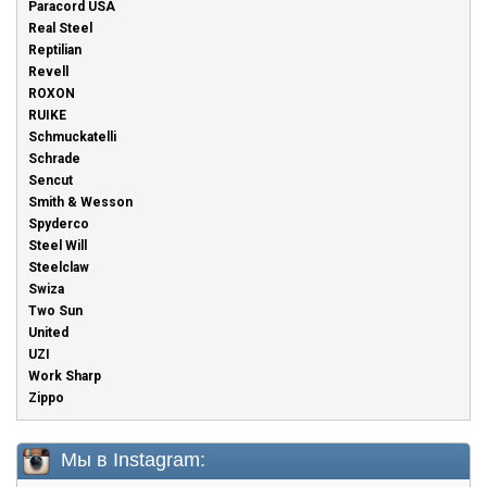
Paracord USA
Real Steel
Reptilian
Revell
ROXON
RUIKE
Schmuckatelli
Schrade
Sencut
Smith & Wesson
Spyderco
Steel Will
Steelclaw
Swiza
Two Sun
United
UZI
Work Sharp
Zippo