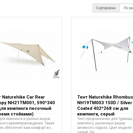
Сортировка:
 Naturehike Car Rear
Тент Naturehike Rhombus
opy NH21TM001, 590*340
NH19TM003 150D / Silver
для кемпинга песочный
Coated 402*268 см для
ремя стойками)
кемпинга, серый
для кемпинга и разных видов
Тент предназначен для туризма,
вного времяпровождения. Такая
кемпинга, различных видов
ь обеспечит вам комфорт во..
активного отдыха. Цвет модели 
серый. Он..