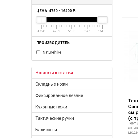
ЦЕНА
4750
-
16400
Р.
4750
4789
5188
6561
16400
ПРОИЗВОДИТЕЛЬ
Naturehike
Новости и статьи
Складные ножи
Фиксированное лезвие
Тент
Can
Кухонные ножи
см 
(с т
Тактические ручки
Тент 
акти
Балисонги
модел