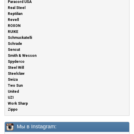
Paracord USA
Real Steel
Reptilian
Revell
ROXON
RUIKE
Schmuckatelli
Schrade
Sencut
Smith & Wesson
Spyderco
Steel Will
Steelclaw
Swiza
Two Sun
United
UZI
Work Sharp
Zippo