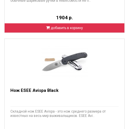
обычные шариковые ручки в невесомости не п..
1904 р.
добавить в корзину
Нож ESEE Avispa Black
Складной нож ESEE Avispa - это нож среднего размера от
известных на весь мир выживальщиков. ESEE Avi..