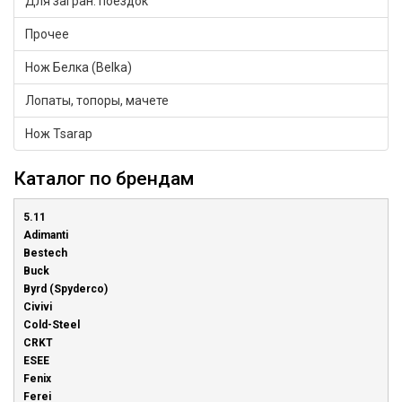
Для загран. поездок
Прочее
Нож Белка (Belka)
Лопаты, топоры, мачете
Нож Tsarap
Каталог по брендам
5.11
Adimanti
Bestech
Buck
Byrd (Spyderco)
Civivi
Cold-Steel
CRKT
ESEE
Fenix
Ferei