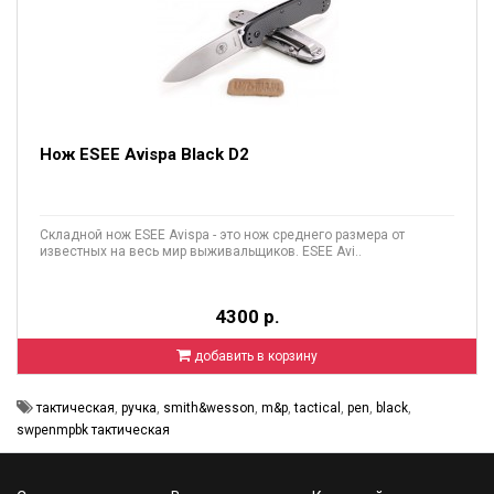
Нож ESEE Avispa Black D2
Складной нож ESEE Avispa - это нож среднего размера от
известных на весь мир выживальщиков. ESEE Avi..
4300 р.
добавить в корзину
тактическая
,
ручка
,
smith&wesson
,
m&p
,
tactical
,
pen
,
black
,
swpenmpbk тактическая