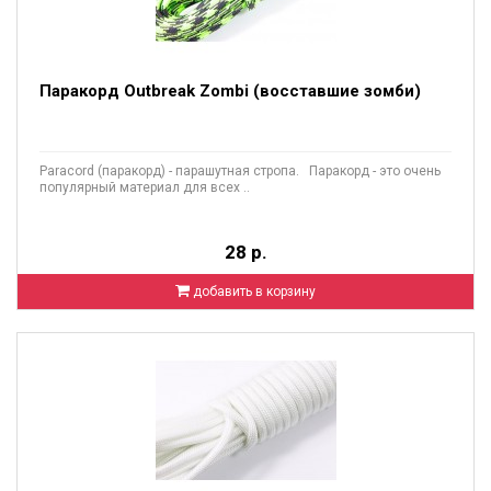
Паракорд Outbreak Zombi (восставшие зомби)
Paracord (паракорд) - парашутная стропа. Паракорд - это очень
популярный материал для всех ..
28 р.
добавить в корзину