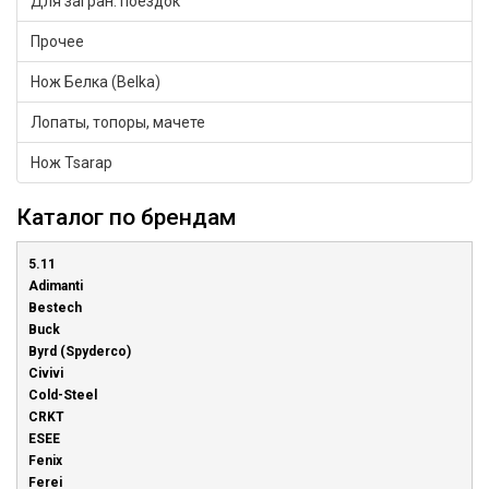
Для загран. поездок
Прочее
Нож Белка (Belka)
Лопаты, топоры, мачете
Нож Tsarap
Каталог по брендам
5.11
Adimanti
Bestech
Buck
Byrd (Spyderco)
Civivi
Cold-Steel
CRKT
ESEE
Fenix
Ferei