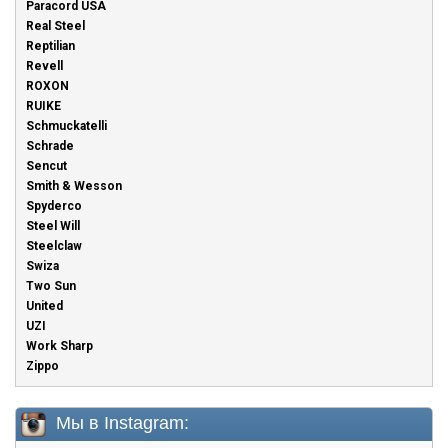
Paracord USA
Real Steel
Reptilian
Revell
ROXON
RUIKE
Schmuckatelli
Schrade
Sencut
Smith & Wesson
Spyderco
Steel Will
Steelclaw
Swiza
Two Sun
United
UZI
Work Sharp
Zippo