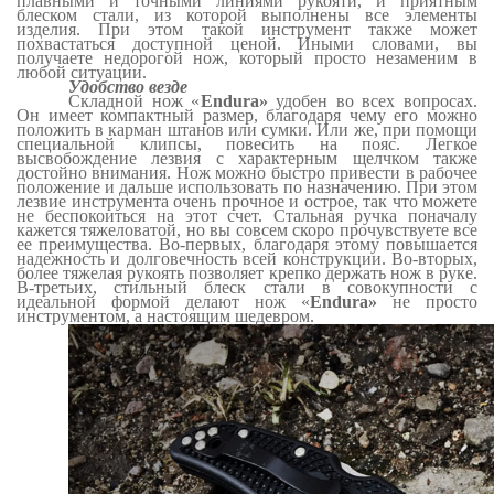
плавными и точными линиями рукояти, и приятным
блеском стали, из которой выполнены все элементы
изделия. При этом такой инструмент также может
похвастаться доступной ценой. Иными словами, вы
получаете недорогой нож, который просто незаменим в
любой ситуации.
Удобство везде
Складной нож «
Endura
»
удобен во всех вопросах.
Он имеет компактный размер, благодаря чему его можно
положить в карман штанов или сумки. Или же, при помощи
специальной клипсы, повесить на пояс. Легкое
высвобождение лезвия с характерным щелчком также
достойно внимания. Нож можно быстро привести в рабочее
положение и дальше использовать по назначению. При этом
лезвие инструмента очень прочное и острое, так что можете
не беспокоиться на этот счет. Стальная ручка поначалу
кажется тяжеловатой, но вы совсем скоро прочувствуете все
ее преимущества. Во-первых, благодаря этому повышается
надежность и долговечность всей конструкции. Во-вторых,
более тяжелая рукоять позволяет крепко держать нож в руке.
В-третьих, стильный блеск стали в совокупности с
идеальной формой делают нож «
Endura
»
не просто
инструментом, а настоящим шедевром.