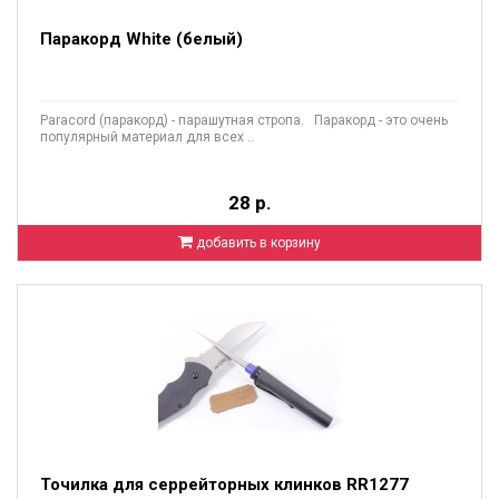
Паракорд White (белый)
Paracord (паракорд) - парашутная стропа. Паракорд - это очень
популярный материал для всех ..
28 р.
добавить в корзину
Точилка для серрейторных клинков RR1277