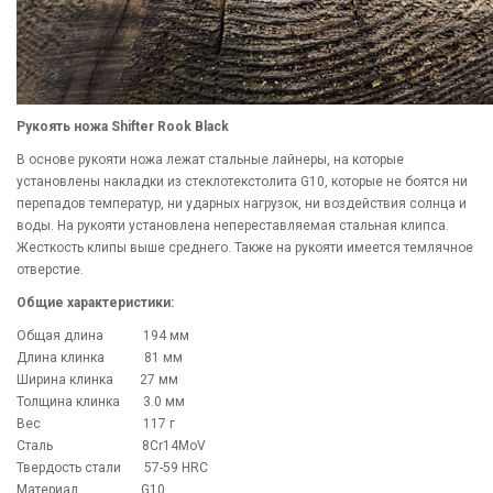
Рукоять ножа Shifter Rook Black
В основе рукояти ножа лежат стальные лайнеры, на которые
установлены накладки из стеклотекстолита G10, которые не боятся ни
перепадов температур, ни ударных нагрузок, ни воздействия солнца и
воды. На рукояти установлена непереставляемая стальная клипса.
Жесткость клипы выше среднего. Также на рукояти имеется темлячное
отверстие.
Общие характеристики:
Общая длина
194 мм
Длина клинка
81 мм
Ширина клинка
27 мм
Толщина клинка
3.0 мм
Вес
117 г
Сталь
8Cr14MoV
Твердость стали
57-59 HRC
Материал
G10