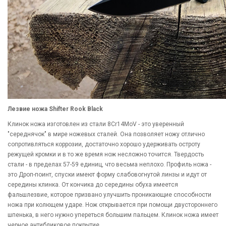
Лезвие ножа Shifter Rook Black
Клинок ножа изготовлен из стали 8Cr14MoV - это уверенный
"середнячок" в мире ножевых сталей. Она позволяет ножу отлично
сопротивляться коррозии, достаточно хорошо удерживать остроту
режущей кромки и в то же время нож несложно точится. Твердость
стали - в пределах 57-59 единиц, что весьма неплохо. Профиль ножа -
это Дроп-поинт, спуски имеют форму слабовогнутой линзы и идут от
середины клинка. От кончика до середины обуха имеется
фальшлезвие, которое призвано улучшить проникающие способности
ножа при колющем ударе. Нож открывается при помощи двустороннего
шпенька, в него нужно упереться большим пальцем. Клинок ножа имеет
черное антибликовое покрытие.