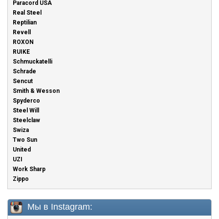
Paracord USA
Real Steel
Reptilian
Revell
ROXON
RUIKE
Schmuckatelli
Schrade
Sencut
Smith & Wesson
Spyderco
Steel Will
Steelclaw
Swiza
Two Sun
United
UZI
Work Sharp
Zippo