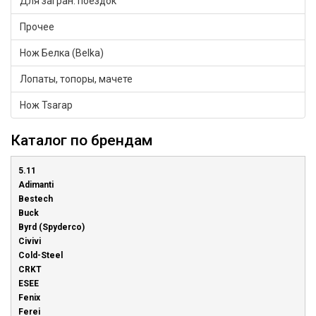
Для загран. поездок
Прочее
Нож Белка (Belka)
Лопаты, топоры, мачете
Нож Tsarap
Каталог по брендам
5.11
Adimanti
Bestech
Buck
Byrd (Spyderco)
Civivi
Cold-Steel
CRKT
ESEE
Fenix
Ferei