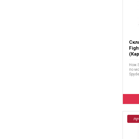
Скл
Figh
(Ка
Нож S
по м
Spyder
лу