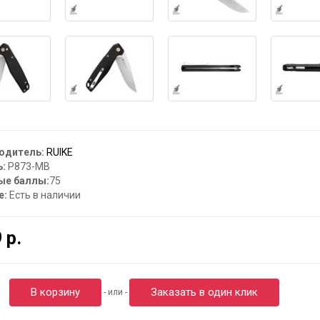
одитель:
RUIKE
:
P873-MB
ые баллы:
75
е:
Есть в наличии
 р.
В корзину
Заказать в один клик
- или -