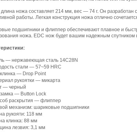
длина ножа составляет 214 мм, вес — 74 г. Он разработан 
ивной работы. Легкая конструкция ножа отлично сочетаетс
вые подшипники и флиппер обеспечивают плавное и быстр
зования ножа. EDC нож будет вашим надежным спутником 
теристики:
ль — нержавеющая сталь 14C28N
рдость стали — 57~59 HRC
 клинка — Drop Point
ериал рукоятки — микарта
т — черный
 замка — Button Lock
соб раскрытия — флиппер
вой механизм: шариковые подшипники
на рукояти: 118 мм
на клинка: 88 мм
щина лезвия: 3,1 мм