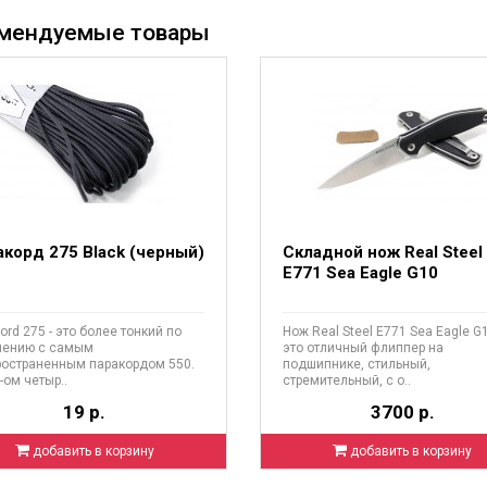
мендуемые товары
акорд 275 Black (черный)
Складной нож Real Steel
E771 Sea Eagle G10
ord 275 - это более тонкий по
Нож Real Steel E771 Sea Eagle G1
нению с самым
это отличный флиппер на
ространенным паракордом 550.
подшипнике, стильный,
-ом четыр..
стремительный, с о..
19 р.
3700 р.
добавить в корзину
добавить в корзину