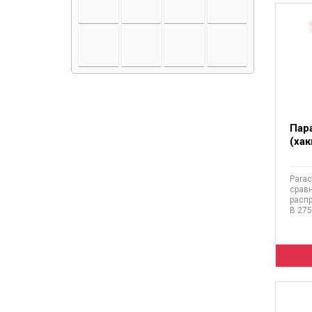
Пар
(хак
Parac
срав
расп
В 275