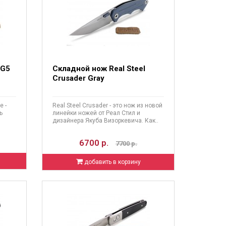
 G5
Складной нож Real Steel
Crusader Gray
e -
Real Steel Crusader - это нож из новой
ь
линейки ножей от Реал Стил и
дизайнера Якуба Визоркевича. Как..
6700 р.
7700 р.
добавить в корзину