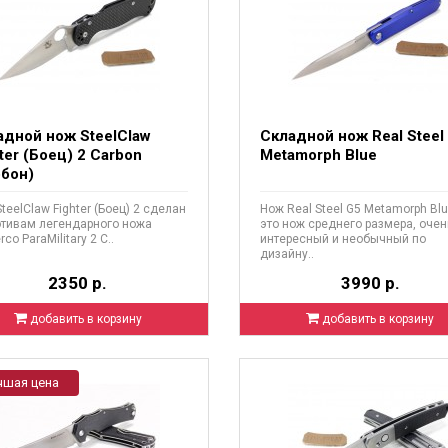
адной нож SteelClaw
Складной нож Real Steel
ter (Боец) 2 Carbon
Metamorph Blue
рбон)
teelClaw Fighter (Боец) 2 сделан
Нож Real Steel G5 Metamorph Blu
отивам легендарного ножа
это нож среднего размера, очен
co ParaMilitary 2 С..
интересный и необычный по
дизайну..
2350 р.
3990 р.
добавить в корзину
добавить в корзину
чшая цена