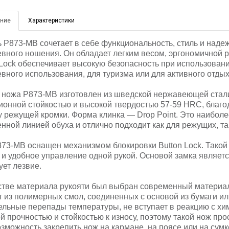
ние
Характеристики
 P873-MB сочетает в себе функциональность, стиль и надеж
вного ношения. Он обладает легким весом, эргономичной ру
 Lock обеспечивает высокую безопасность при использован
вного использования, для туризма или для активного отдых
 ножа P873-MB изготовлен из шведской нержавеющей стали
ионной стойкостью и высокой твердостью 57-59 HRC, благо
у режущей кромки. Форма клинка — Drop Point. Это наиболе
нной линией обуха и отлично подходит как для режущих, т
73-MB оснащен механизмом блокировки Button Lock. Тако
 и удобное управление одной рукой. Основой замка являетс
ует лезвие.
стве материала рукояти был выбран современный материа
т из полимерных смол, соединенных с основой из бумаги ил
ельные перепады температуры, не вступает в реакцию с хи
й прочностью и стойкостью к износу, поэтому такой нож пр
озможность закрепить нож на кармане, на поясе или на сумк