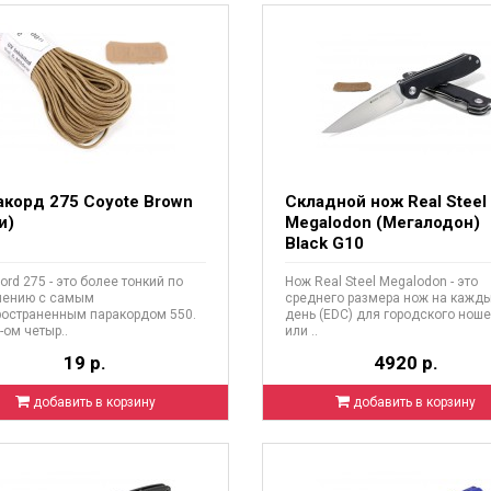
акорд 275 Coyote Brown
Складной нож Real Steel
и)
Megalodon (Мегалодон)
Black G10
ord 275 - это более тонкий по
Нож Real Steel Megalodon - это
нению с самым
среднего размера нож на кажд
ространенным паракордом 550.
день (EDC) для городского нош
-ом четыр..
или ..
19 р.
4920 р.
добавить в корзину
добавить в корзину