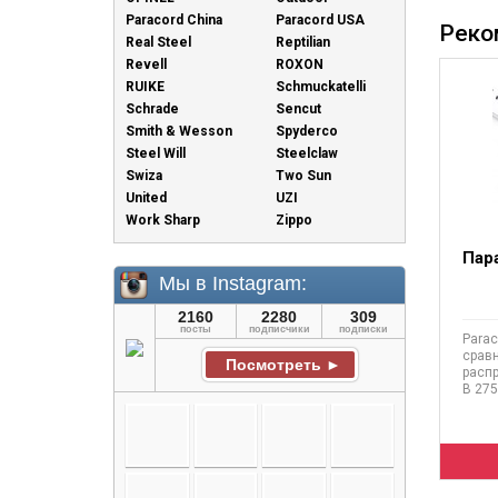
Paracord China
Paracord USA
Реко
Real Steel
Reptilian
Revell
ROXON
RUIKE
Schmuckatelli
Schrade
Sencut
Smith & Wesson
Spyderco
Steel Will
Steelclaw
Swiza
Two Sun
United
UZI
Work Sharp
Zippo
Пар
Parac
срав
расп
В 275