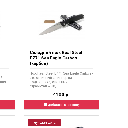
Складной нож Real Steel
E771 Sea Eagle Carbon
(карбон)
Нож Real Steel E771 Sea Eagle Carbon -
ый
это отличный флиппер на
ения
подшипнике, стильный,
стремительный, ..
4100 р.
добавить в корзину
лучшая цена