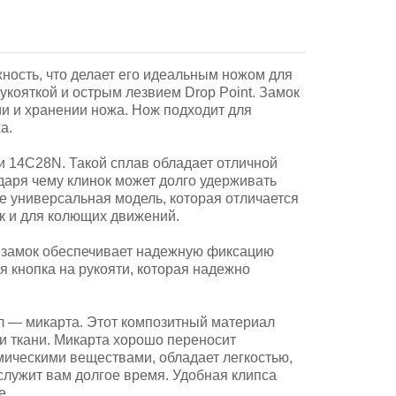
ность, что делает его идеальным ножом для
кояткой и острым лезвием Drop Point. Замок
ии и хранении ножа. Нож подходит для
а.
 14C28N. Такой сплав обладает отличной
даря чему клинок может долго удерживать
е универсальная модель, которая отличается
ак и для колющих движений.
й замок обеспечивает надежную фиксацию
я кнопка на рукояти, которая надежно
л — микарта. Этот композитный материал
и ткани. Микарта хорошо переносит
мическими веществами, обладает легкостью,
ослужит вам долгое время. Удобная клипса
е.