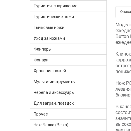
Туристич. снаряжение
Описа
Туристические ножи
Модель
Тычковые ножи
ежедне
Button
Уход за ножами
ежедне
Флиперы
Клинок
корроз
Фонари
острот
Хранение ножей
пониже
Мульти-инструменты
Нож P8
лезвия
Черепа и аксессуары
блокир
Для загран. поездок
В каче
состои
Прочее
значит
высоко
Нож Белка (Belka)
дает в