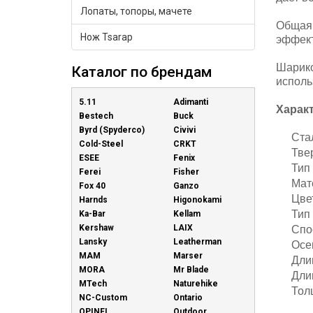
Лопаты, топоры, мачете
Общая 
Нож Tsarap
эффект
Шарико
Каталог по брендам
исполь
5.11
Adimanti
Харак
Bestech
Buck
Byrd (Spyderco)
Civivi
Ста
Cold-Steel
CRKT
Тве
ESEE
Fenix
Тип
Ferei
Fisher
Мат
Fox 40
Ganzo
Цве
Harnds
Higonokami
Тип
Ka-Bar
Kellam
Kershaw
LAIX
Спо
Lansky
Leatherman
Осе
MAM
Marser
Дли
MORA
Mr Blade
Дли
MTech
Naturehike
Тол
NC-Custom
Ontario
OPINEL
Outdoor