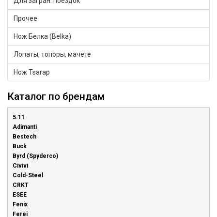
Для загран. поездок
Прочее
Нож Белка (Belka)
Лопаты, топоры, мачете
Нож Tsarap
Каталог по брендам
5.11
Adimanti
Bestech
Buck
Byrd (Spyderco)
Civivi
Cold-Steel
CRKT
ESEE
Fenix
Ferei