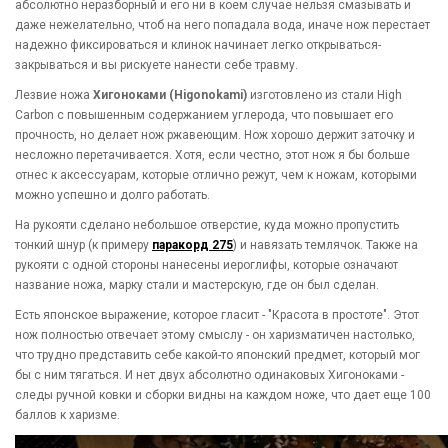
абсолютно неразборный и его ни в коем случае нельзя смазывать и
даже нежелательно, чтоб на него попадала вода, иначе нож перестает
надежно фиксироваться и клинок начинает легко открываться-
закрываться и вы рискуете нанести себе травму.
Лезвие ножа
Хигоноками (Higonokami)
изготовлено из стали High
Carbon с повышенным содержанием углерода, что повышает его
прочность, но делает нож ржавеющим. Нож хорошо держит заточку и
несложно перетачивается. Хотя, если честно, этот нож я бы больше
отнес к аксессуарам, которые отлично режут, чем к ножам, которыми
можно успешно и долго работать.
На рукояти сделано небольшое отверстие, куда можно пропустить
тонкий шнур (к примеру
паракорд 275
) и навязать темлячок. Также на
рукояти с одной стороны нанесены иероглифы, которые означают
название ножа, марку стали и мастерскую, где он был сделан.
Есть японское выражение, которое гласит - "Красота в простоте". Этот
нож полностью отвечает этому смыслу - он харизматичен настолько,
что трудно представить себе какой-то японский предмет, который мог
бы с ним тягаться. И нет двух абсолютно одинаковых Хигоноками -
следы ручной ковки и сборки видны на каждом ноже, что дает еще 100
баллов к харизме.