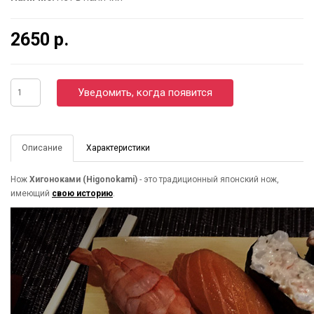
2650 р.
Уведомить, когда появится
Описание
Характеристики
Нож
Хигоноками (Higonokami)
- это традиционный японский нож,
имеющий
свою историю
.