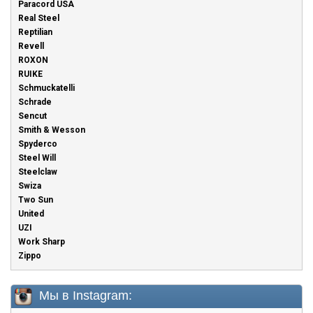
Paracord USA
Real Steel
Reptilian
Revell
ROXON
RUIKE
Schmuckatelli
Schrade
Sencut
Smith & Wesson
Spyderco
Steel Will
Steelclaw
Swiza
Two Sun
United
UZI
Work Sharp
Zippo