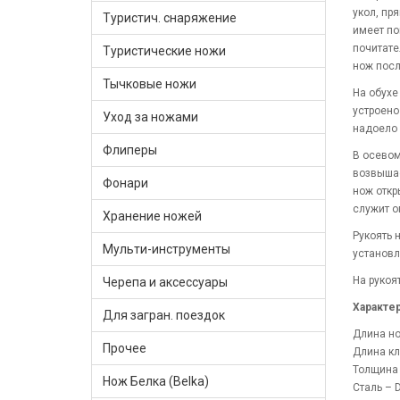
укол, пр
Туристич. снаряжение
имеет по
почитате
Туристические ножи
нож посл
Тычковые ножи
На обухе
устроено
Уход за ножами
надоело 
Флиперы
В осевом
возвышае
Фонари
нож откр
служит о
Хранение ножей
Рукоять 
Мульти-инструменты
установл
На рукоя
Черепа и аксессуары
Характер
Для загран. поездок
Длина н
Прочее
Длина кл
Толщина 
Нож Белка (Belka)
Сталь – 