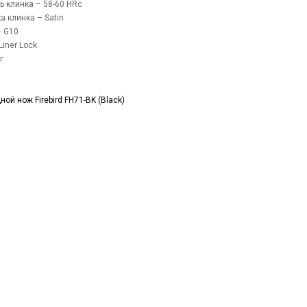
ь клинка – 58-60 HRc
а клинка – Satin
– G10
iner Lock
г
ой нож Firebird FH71-BK (Black)