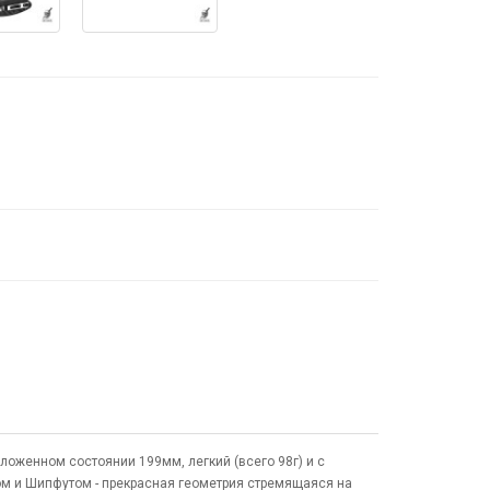
зложенном состоянии 199мм, легкий (всего 98г) и с
ом и Шипфутом - прекрасная геометрия стремящаяся на