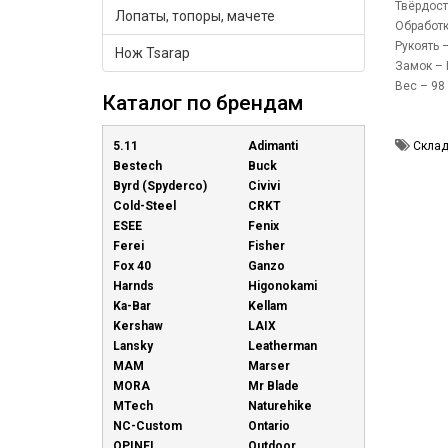
Твёрдост
Лопаты, топоры, мачете
Обработк
Рукоять 
Нож Tsarap
Замок – L
Вес – 98 
Каталог по брендам
Складн
5.11
Adimanti
Bestech
Buck
Byrd (Spyderco)
Civivi
Cold-Steel
CRKT
ESEE
Fenix
Ferei
Fisher
Fox 40
Ganzo
Harnds
Higonokami
Ka-Bar
Kellam
Kershaw
LAIX
Lansky
Leatherman
MAM
Marser
MORA
Mr Blade
MTech
Naturehike
NC-Custom
Ontario
OPINEL
Outdoor