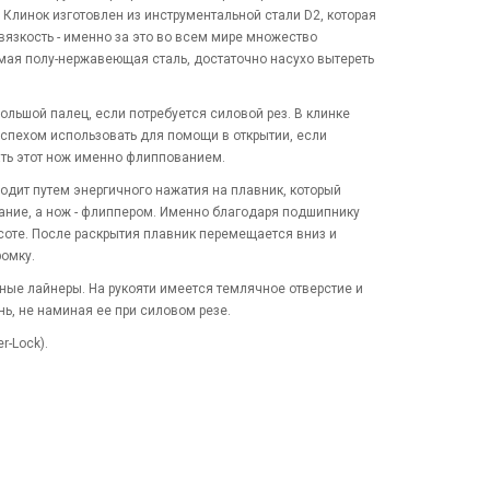
. Клинок изготовлен из инструментальной стали D2, которая
вязкость - именно за это во всем мире множество
аемая полу-нержавеющая сталь, достаточно насухо вытереть
льшой палец, если потребуется силовой рез. В клинке
успехом использовать для помощи в открытии, если
ать этот нож именно флиппованием.
одит путем энергичного нажатия на плавник, который
ание, а нож - флиппером. Именно благодаря подшипнику
ысоте. После раскрытия плавник перемещается вниз и
ромку.
ьные лайнеры. На рукояти имеется темлячное отверстие и
ь, не наминая ее при силовом резе.
r-Lock).