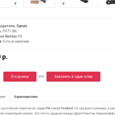
одитель:
Ganzo
:
FH71-BK
ые баллы:
54
е:
Есть в наличии
 р.
В корзину
Заказать в один клик
- или -
ние
Характеристики
 достойный ножичек из серии
FH
ножей
Firebird
. Он среднего размера, в ра
ой геометрией клинка. Это что-то среднее между Дроп-Поинтом, Варнклифф