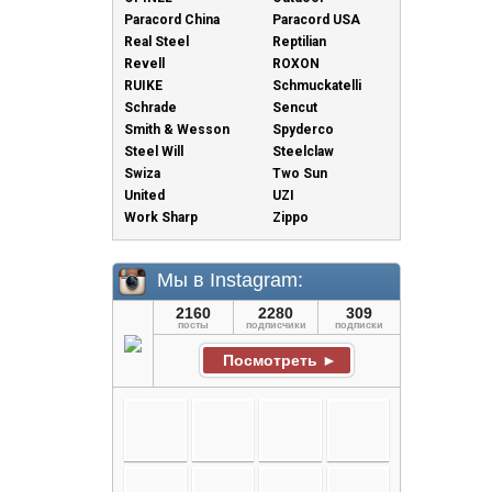
Paracord China
Paracord USA
Real Steel
Reptilian
Revell
ROXON
RUIKE
Schmuckatelli
Schrade
Sencut
Smith & Wesson
Spyderco
Steel Will
Steelclaw
Swiza
Two Sun
United
UZI
Work Sharp
Zippo