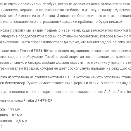
ямые спуски практически от обуха, которые делают из ножа отличного резака
вышенную твердость и великолепную стойкость к износу, отличную ударную 
лей ножей именно из этой стали. И никого не беспокоит, что это так назыв
е использования его в агрессивных средах и проблем не будет никаких.
 ножа у рукояти мы видим подъем с насечками, куда великолепно ложится бо
 отверстие продолговатой формы со стильной геометрией, которое можно с 
флипповать. Хотя справедливости ради скажу, что намного удобнее открыв
 узле ножа
Firebird FH51-BK
установлен подшипник, а открытие ножа происх
тся над спинкой рукояти. Такой способ открытия ножа называется флиппов
ывается мягко и быстро, вообще должен сказать, что механика у ножа на в
граничителем (гардой), которая не дает соскользнуть пальцам на режущую к
ножа изготовлена из стеклотекстолита G10, в которую изнутри утоплены стал
ен бекспейсер. Рукоять имеет сглаженные формы и отлично заполняет ладон
ти установлена стальная карманная клипса, а замок на ноже Лайнер-Лок (Line
истики ножа Firebird FH71-CF
ожа –199 мм
инка – 87 мм
клинка – 3,5 мм
D2