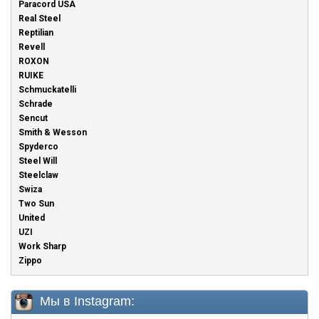
Paracord USA
Real Steel
Reptilian
Revell
ROXON
RUIKE
Schmuckatelli
Schrade
Sencut
Smith & Wesson
Spyderco
Steel Will
Steelclaw
Swiza
Two Sun
United
UZI
Work Sharp
Zippo