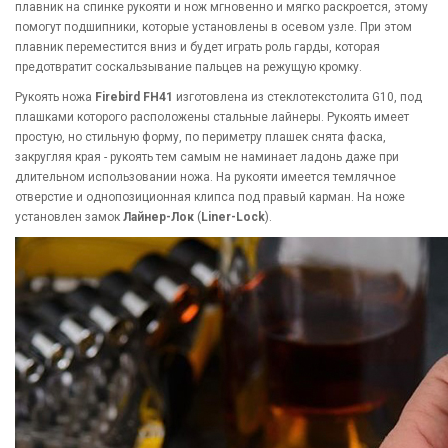
плавник на спинке рукояти и нож мгновенно и мягко раскроется, этому
помогут подшипники, которые установлены в осевом узле. При этом
плавник переместится вниз и будет играть роль гарды, которая
предотвратит соскальзывание пальцев на режущую кромку.
Рукоять ножа
Firebird FH41
изготовлена из стеклотекстолита G10, под
плашками которого расположены стальные лайнеры. Рукоять имеет
простую, но стильную форму, по периметру плашек снята фаска,
закругляя края - рукоять тем самым не наминает ладонь даже при
длительном использовании ножа. На рукояти имеется темлячное
отверстие и однопозиционная клипса под правый карман. На ноже
установлен замок
Лайнер-Лок
(
Liner-Lock
).