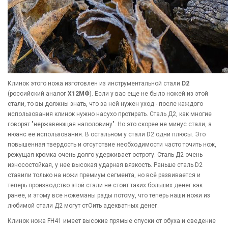
Клинок этого ножа изготовлен из инструментальной стали
D2
(российский аналог
Х12МФ
). Если у вас еще не было ножей из этой
стали, то вы должны знать, что за ней нужен уход - после каждого
использования клинок нужно насухо протирать. Сталь Д2, как многие
говорят "нержавеющая наполовину". Но это скорее не минус стали, а
нюанс ее использования. В остальном у стали D2 одни плюсы. Это
повышенная твердость и отсутствие необходимости часто точить нож,
режущая кромка очень долго удерживает остроту. Сталь Д2 очень
износостойкая, у нее высокая ударная вязкость. Раньше сталь D2
ставили только на ножи премиум сегмента, но всё развивается и
теперь производство этой стали не стоит таких больших денег как
ранее, и этому все ножеманы рады потому, что теперь наши ножи из
любимой стали Д2 могут стОить адекватных денег.
Клинок ножа FH41 имеет высокие прямые спуски от обуха и сведение