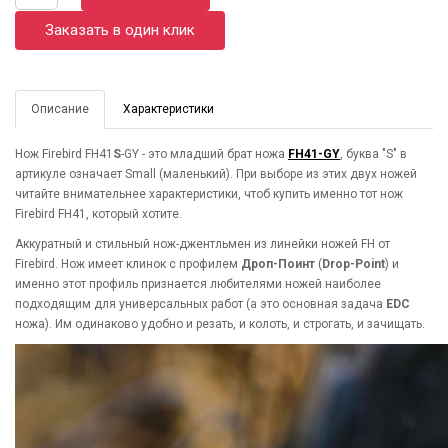
Заказать в один клик
Описание
Характеристики
Нож Firebird FH41
S
-GY - это младший брат ножа
FH41-GY
, буква "S" в
артикуле означает Small (маленький). При выборе из этих двух ножей
читайте внимательнее характеристики, чтоб купить именно тот нож
Firebird FH41, который хотите.
Аккуратный и стильный нож-джентльмен из линейки ножей FH от
Firebird. Нож имеет клинок с профилем
Дроп-Поинт
(
Drop-Point
) и
именно этот профиль признается любителями ножей наиболее
подходящим для универсальных работ (а это основная задача
EDC
ножа). Им одинаково удобно и резать, и колоть, и строгать, и зачищать.