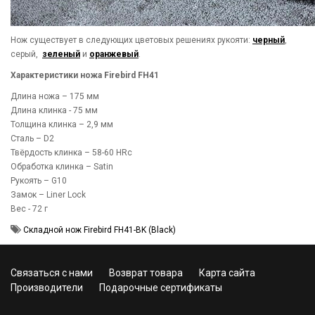
Нож существует в следующих цветовых решениях рукояти:
черный
,
серый,
зеленый
и
оранжевый
.
Характеристики ножа Firebird FH41
Длина ножа – 175 мм
Длина клинка - 75 мм
Толщина клинка – 2,9 мм
Сталь – D2
Твёрдость клинка – 58-60 HRc
Обработка клинка – Satin
Рукоять – G10
Замок – Liner Lock
Вес - 72 г
Складной нож Firebird FH41-BK (Black)
Связаться с нами
Возврат товара
Карта сайта
Производители
Подарочные сертификаты