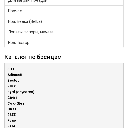
Для загран. поездок
Прочее
Нож Белка (Belka)
Лопаты, топоры, мачете
Нож Tsarap
Каталог по брендам
5.11
Adimanti
Bestech
Buck
Byrd (Spyderco)
Civivi
Cold-Steel
CRKT
ESEE
Fenix
Ferei