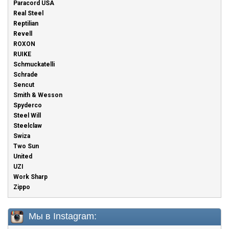
Paracord USA
Real Steel
Reptilian
Revell
ROXON
RUIKE
Schmuckatelli
Schrade
Sencut
Smith & Wesson
Spyderco
Steel Will
Steelclaw
Swiza
Two Sun
United
UZI
Work Sharp
Zippo