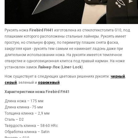
Рукоять ножа
Firebird FH41
изготовлена из стеклотекстолита G10, под
плашками которого расположены стальные лайнеры. Рукоять имеет
простую, но стильную форму, по периметру плашек снята фаска,
закругляя края - рукоять тем самым не наминает ладонь даже при
длительном использовании ножа. На рукояти имеется темлячное
отверстие и однопозиционная клипса под правый карман. На ноже
установлен замок
Лайнер-Лок
(
Liner-Lock
).
Нож существует в следующих цветовых решениях рукояти:
черный
,
серый
, зеленый и
оранжевый
.
Характеристики ножа Firebird FH41
Длина ножа – 175 мм
Длина клинка - 75 мм
Толщина клинка – 2,9 мм
Сталь – D2
Твёрдость клинка – 58-60 HRc
Обработка клинка – Satin
Рукоять – G10