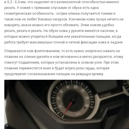
в 0,3 - 0,4 мм, что наделяет его великолепной способностью именно
резать. У ножей с прямыми спусками от обуха есть одна
геометрическая особенность - острие клинка получается тонким и
такой нож не любит боковых нагрузок. Кончиком ножа лучше ничего не
ковырять, иначе можно его просто обломать. Этим ножом удобно
резать, резать и резать. На обухе ножа у рукояти имеются насечки, в
которые можно упереться большим или указательным пальцем, когда
работа требует максимально точной и четкой фиксации ножа в ладони.
Открывается нож флиппованием, то есть нужно энергично нажать на
плавник на спинке рукояти и нож мгновенно и мягко раскроется, этому
помогут подшипники, которые установлены в осевом узле. При этом
плавник переместится вниз и будет играть роль гарды, которая
предотвратит соскальзывание пальцев на режущую кромку.