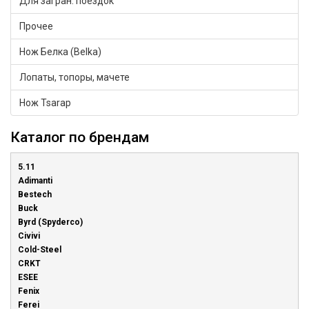
Для загран. поездок
Прочее
Нож Белка (Belka)
Лопаты, топоры, мачете
Нож Tsarap
Каталог по брендам
5.11
Adimanti
Bestech
Buck
Byrd (Spyderco)
Civivi
Cold-Steel
CRKT
ESEE
Fenix
Ferei