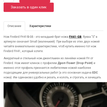
Заказать в один клик
Описание
Характеристики
Нож Firebird FH41
S
-GB - это младший брат ножа
FH41-GB
, буква "S" в
артикуле означает Small (маленький). При выборе из этих двух ножей
читайте внимательнее характеристики, чтоб купить именно тот нож
Firebird FH41, который хотите.
Аккуратный и стильный нож-джентльмен из линейки ножей FH от
Firebird. Нож имеет клинок с профилем
Дроп-Поинт
(
Drop-Point
) и
именно этот профиль признается любителями ножей наиболее
подходящим для универсальных работ (а это основная задача
EDC
ножа). Им одинаково удобно и резать, и колоть, и строгать, и зачищать.