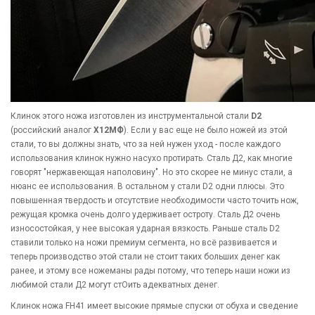
Клинок этого ножа изготовлен из инструментальной стали
D2
(российский аналог
Х12МФ
). Если у вас еще не было ножей из этой
стали, то вы должны знать, что за ней нужен уход - после каждого
использования клинок нужно насухо протирать. Сталь Д2, как многие
говорят "нержавеющая наполовину". Но это скорее не минус стали, а
нюанс ее использования. В остальном у стали D2 одни плюсы. Это
повышенная твердость и отсутствие необходимости часто точить нож,
режущая кромка очень долго удерживает остроту. Сталь Д2 очень
износостойкая, у нее высокая ударная вязкость. Раньше сталь D2
ставили только на ножи премиум сегмента, но всё развивается и
теперь производство этой стали не стоит таких больших денег как
ранее, и этому все ножеманы рады потому, что теперь наши ножи из
любимой стали Д2 могут стОить адекватных денег.
Клинок ножа FH41 имеет высокие прямые спуски от обуха и сведение