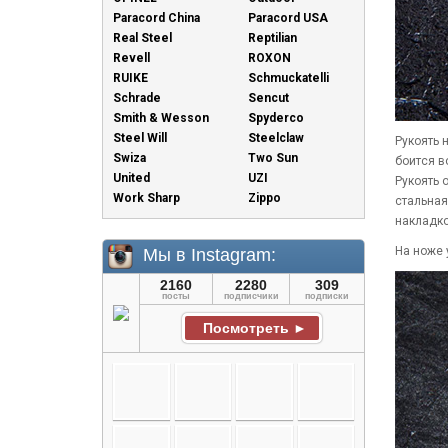
Paracord China
Paracord USA
Real Steel
Reptilian
Revell
ROXON
RUIKE
Schmuckatelli
Schrade
Sencut
Smith & Wesson
Spyderco
Steel Will
Steelclaw
Рукоять 
Swiza
Two Sun
боится в
United
UZI
Рукоять 
Work Sharp
Zippo
стальная
накладко
На ноже 