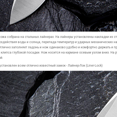
ножа собрана на стальных лайнерах. На лайнеры установлены накладки из ст
оздействия воды и солнца, перепада температур и ударных механических наг
отлично заполняет ладонь и нож одинаково удобно и комфортно держать и п
 клипса глубокой посадки. Нож носится на кармане осевым узлом вниз. На 
й.
установлен всем отлично известный замок - Лайнер-Лок (Liner-Lock)