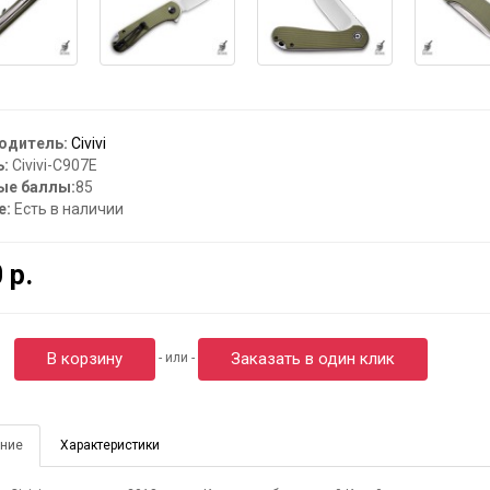
одитель:
Civivi
:
Civivi-C907E
ые баллы:
85
е:
Есть в наличии
 р.
В корзину
Заказать в один клик
- или -
ние
Характеристики