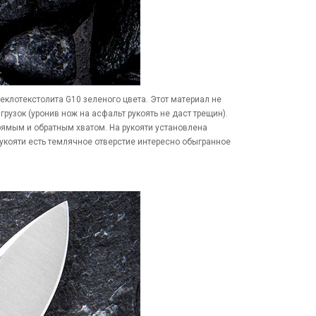
еклотекстолита G10 зеленого цвета. Этот материал не
рузок (уронив нож на асфальт рукоять не даст трещин).
рямым и обратным хватом. На рукояти установлена
рукояти есть темлячное отверстие интересно обыгранное