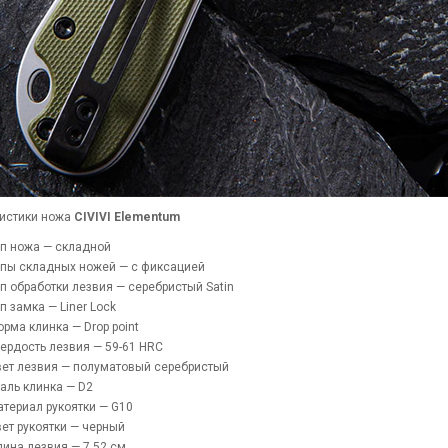
истики ножа
CIVIVI Elementum
п ножа — складной
пы складных ножей — с фиксацией
п обработки лезвия — серебристый Satin
п замка — Liner Lock
рма клинка — Drop point
ердость лезвия — 59-61 HRC
ет лезвия — полуматовый серебристый
аль клинка — D2
териал рукоятки — G10
ет рукоятки — черный
ина лезвия — 7,52 см