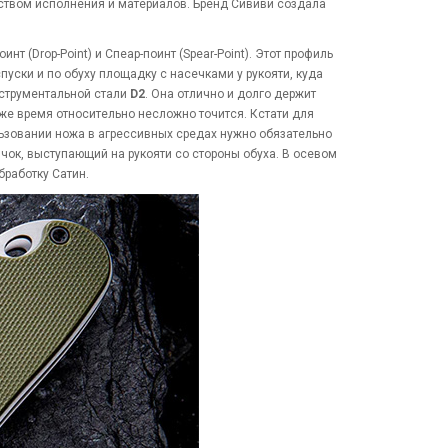
еством исполнения и материалов. Бренд Сививи создала
т (Drop-Point) и Спеар-поинт (Spear-Point). Этот профиль
пуски и по обуху площадку с насечками у рукояти, куда
нструментальной стали
D2
. Она отлично и долго держит
о же время относительно несложно точится. Кстати для
льзовании ножа в агрессивных средах нужно обязательно
чок, выступающий на рукояти со стороны обуха. В осевом
работку Сатин.