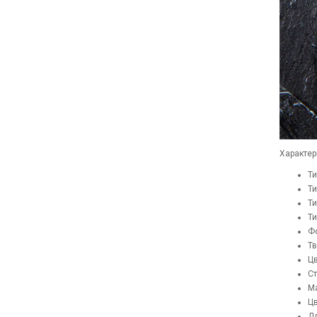
Характер
Ти
Ти
Ти
Ти
Фо
Тв
Цв
Ст
Ма
Цв
Дл