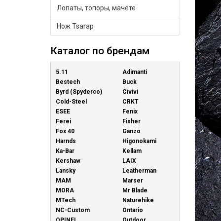
Лопаты, топоры, мачете
Нож Tsarap
Каталог по брендам
5.11
Adimanti
Bestech
Buck
Byrd (Spyderco)
Civivi
Cold-Steel
CRKT
ESEE
Fenix
Ferei
Fisher
Fox 40
Ganzo
Harnds
Higonokami
Ka-Bar
Kellam
Kershaw
LAIX
Lansky
Leatherman
MAM
Marser
MORA
Mr Blade
MTech
Naturehike
NC-Custom
Ontario
OPINEL
Outdoor