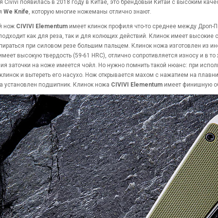
 Civivi появилась в 2018 году в Китае, это брендовый Китай с высоким кач
я
We Knife
, которую многие ножеманы отлично знают.
й нож
CIVIVI Elementum
имеет клинок профиля что-то среднее между Дроп-Поин
подходит как для реза, так и для колющих действий. Клинок имеет высокие с
пираться при силовом резе большим пальцем. Клинок ножа изготовлен из и
 имеет высокую твердость (59-61 HRC), отлично сопротивляется износу и в т
ия заточки на ноже имеется чойл. Но нужно помнить такой нюанс: при испо
клинок и вытереть его насухо. Нож открывается махом с нажатием на плавни
а установлен подшипник. Клинок ножа
CIVIVI Elementum
имеет финишную об