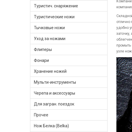
Компания
Туристич. снаряжение
компани
Складно
Туристические ножи
отлично 
Тычковые ножи
удобно у
заточку,
Уход за ножами
облегчен
промыть 
Флиперы
узле нож
Фонари
Хранение ножей
Мульти-инструменты
Черепа и аксессуары
Для загран. поездок
Прочее
Нож Белка (Belka)