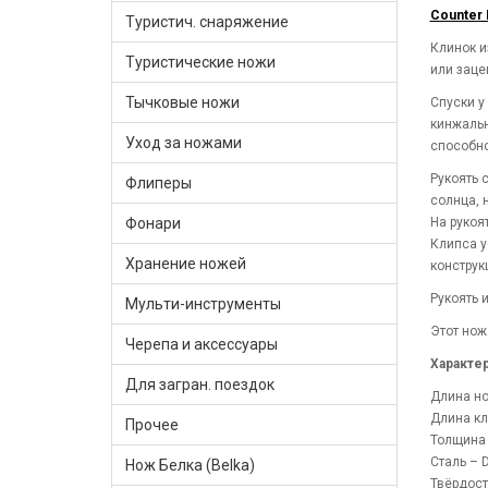
Counter 
Туристич. снаряжение
Клинок и
Туристические ножи
или заце
Тычковые ножи
Спуски у
кинжальн
Уход за ножами
способно
Рукоять 
Флиперы
солнца, 
На рукоя
Фонари
Клипса у
Хранение ножей
конструк
Рукоять 
Мульти-инструменты
Этот нож
Черепа и аксессуары
Характе
Для загран. поездок
Длина но
Длина кл
Прочее
Толщина 
Сталь – 
Нож Белка (Belka)
Твёрдост