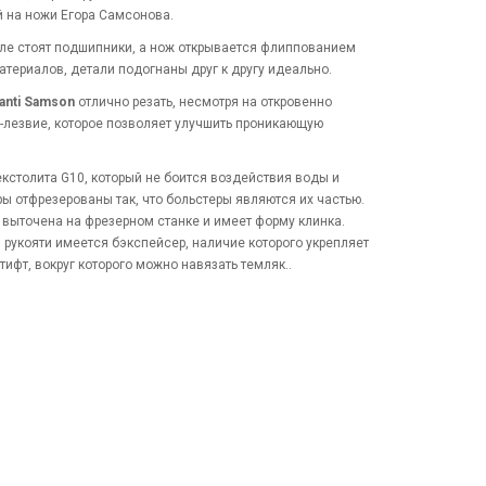
й на ножи Егора Самсонова.
узле стоят подшипники, а нож открывается флиппованием
атериалов, детали подогнаны друг к другу идеально.
anti Samson
отлично резать, несмотря на откровенно
-лезвие, которое позволяет улучшить проникающую
екстолита G10, который не боится воздействия воды и
ры отфрезерованы так, что больстеры являются их частью.
 выточена на фрезерном станке и имеет форму клинка.
 рукояти имеется бэкспейсер, наличие которого укрепляет
ифт, вокруг которого можно навязать темляк..