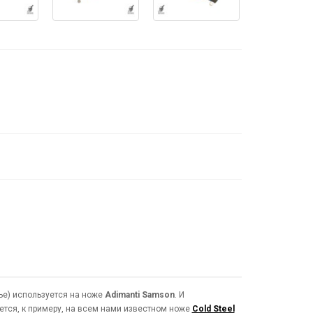
опье) используется на ноже
Adimanti Samson
. И
ется, к примеру, на всем нами известном ноже
Cold Steel