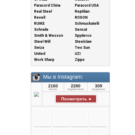
Paracord China
Paracord USA
Real Steel
Reptilian
Revell
ROXON
RUIKE
Schmuckatelli
Schrade
Sencut
Smith & Wesson
Spyderco
Steel Will
Steelclaw
Swiza
Two Sun
United
UZI
Work Sharp
Zippo