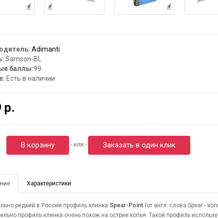
одитель:
Adimanti
:
Samson-BL
ые баллы:
99
е:
Есть в наличии
 р.
В корзину
Заказать в один клик
- или -
ние
Характеристики
льно редкий в России профиль клинка
Spear-Point
(от англ. слова Spear - к
ельно профиль клинка очень похож на острие копья. Такой профиль использу