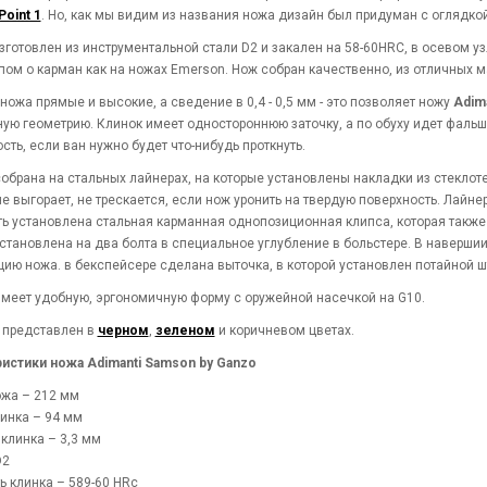
Point 1
. Но, как мы видим из названия ножа дизайн был придуман с оглядко
зготовлен из инструментальной стали D2 и закален на 58-60HRC, в осевом 
пом о карман как на ножах Emerson. Нож собран качественно, из отличных м
 ножа прямые и высокие, а сведение в 0,4 - 0,5 мм - это позволяет ножу
Adim
ую геометрию. Клинок имеет одностороннюю заточку, а по обуху идет фальш
сть, если ван нужно будет что-нибудь проткнуть.
собрана на стальных лайнерах, на которые установлены накладки из стеклот
не выгорает, не трескается, если нож уронить на твердую поверхность. Лайне
ть установлена стальная карманная однопозиционная клипса, которая также
становлена на два болта в специальное углубление в больстере. В навершии
цию ножа. в бекспейсере сделана выточка, в которой установлен потайной шт
имеет удобную, эргономичную форму с оружейной насечкой на G10.
 представлен в
черном
,
зеленом
и коричневом цветах.
ристики ножа
Adimanti Samson by Ganzo
жа – 212 мм
инка – 94 мм
клинка – 3,3 мм
D2
ь клинка – 589-60 HRc