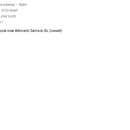
а клинка – Satin
– G10/steel
iner Lock
 г
ной нож Adimanti Samson BL (синий)