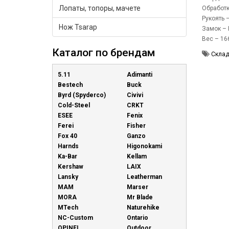
Лопаты, топоры, мачете
Обработк
Рукоять 
Нож Tsarap
Замок – L
Вес – 166
Каталог по брендам
Склад
5.11
Adimanti
Bestech
Buck
Byrd (Spyderco)
Civivi
Cold-Steel
CRKT
ESEE
Fenix
Ferei
Fisher
Fox 40
Ganzo
Harnds
Higonokami
Ka-Bar
Kellam
Kershaw
LAIX
Lansky
Leatherman
MAM
Marser
MORA
Mr Blade
MTech
Naturehike
NC-Custom
Ontario
OPINEL
Outdoor