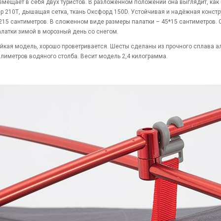
вмещает в себя двух туристов. В разложенном положении она выглядит, как
р 210Т, дышащая сетка, ткань Оксфорд 150D. Устойчивая и надёжная констр
215 сантиметров. В сложенном виде размеры палатки – 45*15 сантиметров. 
алатки зимой в морозный день со снегом.
йкая модель, хорошо проветривается. Шесты сделаны из прочного сплава ал
лиметров водяного столба. Весит модель 2,4 килограмма.