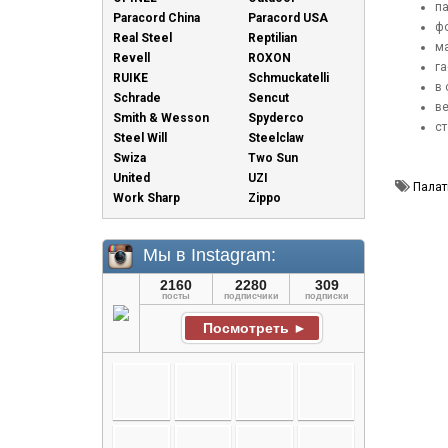
па
Paracord China
Paracord USA
фо
Real Steel
Reptilian
ма
Revell
ROXON
га
RUIKE
Schmuckatelli
в 
Schrade
Sencut
ве
Smith & Wesson
Spyderco
ст
Steel Will
Steelclaw
Swiza
Two Sun
United
UZI
Палат
Work Sharp
Zippo