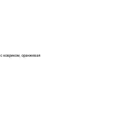
 с ковриком
,
оранжевая