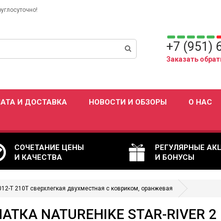
руглосуточно!
+7 (951) 
Заказать обрат
АТА И ДОСТАВКА
НОВОСТИ И ОБЗОРЫ
О НАС
СОЧЕТАНИЕ ЦЕНЫ
РЕГУЛЯРНЫЕ АК
И КАЧЕСТВА
И БОНУСЫ
7T012-T 210T сверхлегкая двухместная с ковриком, оранжевая
АТКА NATUREHIKE STAR-RIVER 2