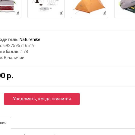
одитель:
Naturehike
:
6927595716519
ые баллы:
178
е:
В наличии
0 р.
Уведомить, когда появится
ние