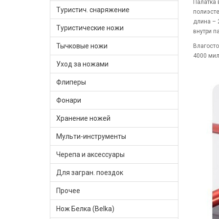
Палатка 
Туристич. снаряжение
полиэсте
длина – 
Туристические ножи
внутри п
Тычковые ножи
Влагосто
4000 мил
Уход за ножами
Флиперы
Фонари
Хранение ножей
Мульти-инструменты
Черепа и аксессуары
Для загран. поездок
Прочее
Нож Белка (Belka)