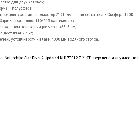
латка для двух человек;
рма – полусфера;
териалы в составе: полиэстер 210Т, дышащая сетка, ткань Оксфорд 150D;
бариты составляют 110*215 сантиметров;
сложенном положении размеры: 45*15 см;
с достигает 2,4 кг;
епень устойчивости к влаге: 4000 мм водяного столба.
ка Naturehike Star-River 2 Updated NH17T012-T 210T сверхлегкая двухместная