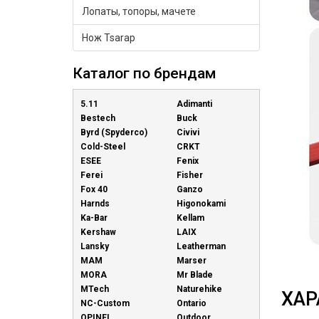
Лопаты, топоры, мачете
Нож Tsarap
Каталог по брендам
5.11
Adimanti
Bestech
Buck
Byrd (Spyderco)
Civivi
Cold-Steel
CRKT
ESEE
Fenix
Ferei
Fisher
Fox 40
Ganzo
Harnds
Higonokami
Ka-Bar
Kellam
Kershaw
LAIX
Lansky
Leatherman
MAM
Marser
MORA
Mr Blade
MTech
Naturehike
ХАР
NC-Custom
Ontario
OPINEL
Outdoor