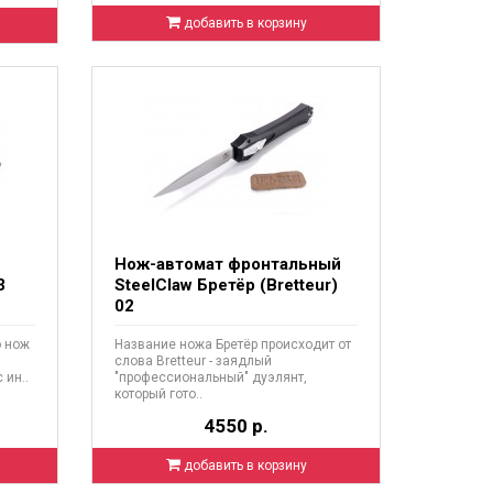
добавить в корзину
Нож-автомат фронтальный
3
SteelClaw Бретёр (Bretteur)
02
о нож
Название ножа Бретёр происходит от
слова Bretteur - заядлый
 ин..
"профессиональный" дуэлянт,
который гото..
4550 р.
добавить в корзину