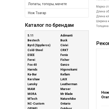
Лопаты, топоры, мачете
Марка ст
Длина о
Нож Tsarap
Длина кл
Ширина к
Каталог по брендам
Толщина
5.11
Adimanti
Bestech
Buck
Реко
Byrd (Spyderco)
Civivi
Cold-Steel
CRKT
ESEE
Fenix
Ferei
Fisher
Fox 40
Ganzo
Harnds
Higonokami
Ka-Bar
Kellam
Kershaw
LAIX
Lansky
Leatherman
MAM
Marser
Нож 
MORA
Mr Blade
Ora
MTech
Naturehike
NC-Custom
Ontario
OPINEL
Outdoor