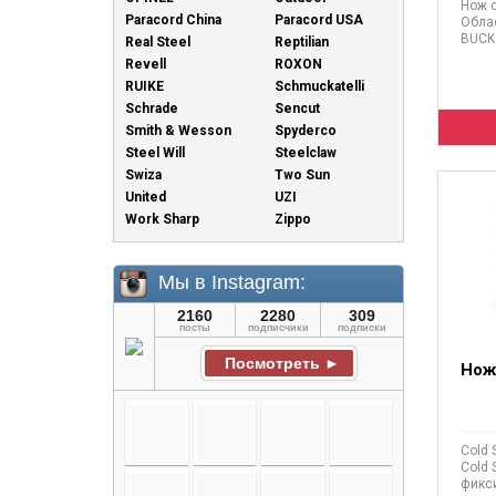
Нож с
Paracord China
Paracord USA
Обла
BUCK 
Real Steel
Reptilian
Revell
ROXON
RUIKE
Schmuckatelli
Schrade
Sencut
Smith & Wesson
Spyderco
Steel Will
Steelclaw
Swiza
Two Sun
United
UZI
Work Sharp
Zippo
Нож 
Cold 
Cold 
фикси