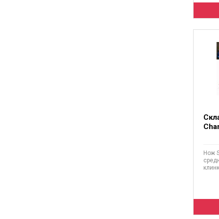
Скл
Cha
Нож S
средн
клинк