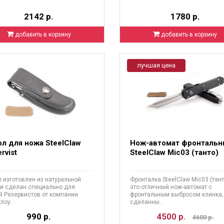
2142 р.
1780 р.
добавить в корзину
добавить в корзину
лучшая цена
л для ножа SteelClaw
Нож-автомат фронталь
rvist
SteelClaw Mic03 (танто)
 изготовлен из натуральной
Фронталка SteelClaw Mic03 (танто
и сделан специально для
это отличный нож-автомат с
 Резервистов от компании
фронтальным выбросом клинка,
лоу...
сделанны..
990 р.
4500 р.
4600 р.