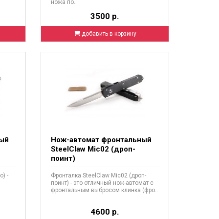
ножа по..
3500 р.
добавить в корзину
ный
Нож-автомат фронтальный
SteelClaw Mic02 (дроп-
поинт)
) -
Фронталка SteelClaw Mic02 (дроп-
поинт) - это отличный нож-автомат с
фронтальным выбросом клинка (фро..
4600 р.