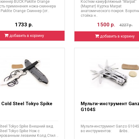
киннер BUCK Paklite Orange
Костюм камуфляжный "Marpat"
сть применения ножа-скиннера
(Марпат) Куртка Marpat
Paklite Orange Скиннер (от..
анатомического покроя. Воротни
стойка н..
1733 р.
1500 р.
4227 р.
добавить в корзину
добавить в корзину
Cold Steel Tokyo Spike
Мульти-инструмент Gan
G104S
Steel Tokyo Spike Внешний вид
Мульти-инструмент Ganzo G104S
Steel Tokyo Spike Нож с
во инструментов: &nbs..
рованным лезвием Колд Стил ..