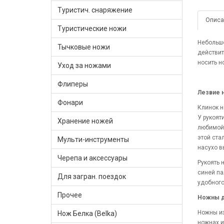
Туристич. снаряжение
Описа
Туристические ножи
Небольш
Тычковые ножи
действит
носить н
Уход за ножами
Флиперы
Лезвие н
Фонари
Клинок н
У рукоят
Хранение ножей
любимой 
этой ста
Мульти-инструменты
насухо в
Черепа и аксессуары
Рукоять 
синей па
Для загран. поездок
удобного
Прочее
Ножны дл
Ножны из
Нож Белка (Belka)
ножнах и