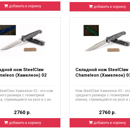
добавить в корзину
добавить в корзину
адной нож SteelClaw
Складной нож SteelClaw
meleon (Хамелеон) 02
Chameleon (Хамелеон) 0
teelClaw Хамелеон 02 - это нож
Нож SteelClaw Хамелеон 03 - эт
его размера с геометрией
среднего размера с геометрией
а, стремящейся на укол и с ин..
клинка, стремящейся на укол и с
2760 р.
2760 р.
добавить в корзину
добавить в корзину