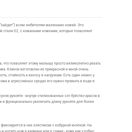
 "зайдет") всем любителям маленьких ножей. Это
ой стали D2, с кожаными ножнами, которые позволяют
а, что позволяет этому малышу просто великолепно резать.
ожа. Клинок изготовлен из прекрасной и мной очень
ь, стойкость к износу и нагрузкам. Есть один нюанс у
ножа в агрессивных средах его нужно промыть в воде и
нок рукояти - внутри стилизованных сот буйство красок в
ок и функционально увеличить длину рукояти для более
фиксируется в них хлястиком с кобурной кнопкой. На
 носить нож в кармане или в сумке - кому как удобно.