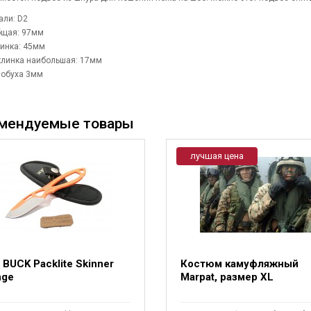
али: D2
бщая: 97мм
инка: 45мм
линка наибольшая: 17мм
 обуха 3мм
мендуемые товары
лучшая цена
BUCK Packlite Skinner
Костюм камуфляжный
nge
Marpat, размер XL