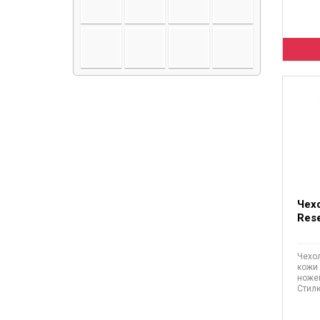
Чехо
Rese
Чехол
кожи 
ножей
Стилк