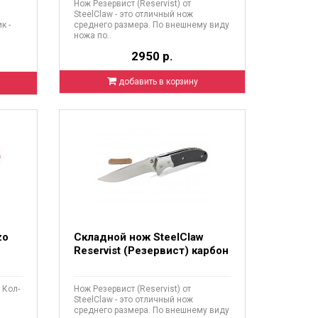
Нож Резервист (Reservist) от
SteelClaw - это отличный нож
к -
среднего размера. По внешнему виду
ножа по..
2950 р.
добавить в корзину
zo
Складной нож SteelClaw
Reservist (Резервист) карбон
 Кол-
Нож Резервист (Reservist) от
SteelClaw - это отличный нож
среднего размера. По внешнему виду