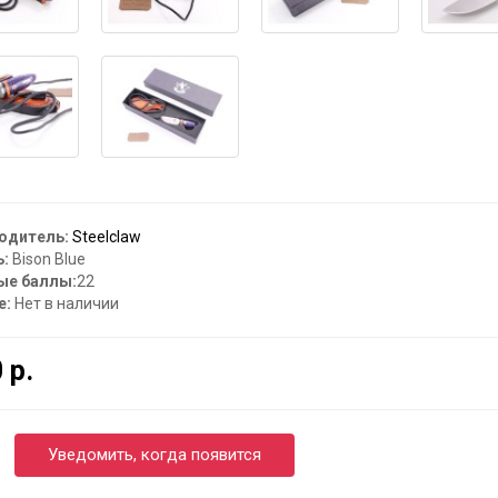
одитель:
Steelclaw
:
Bison Blue
ые баллы:
22
е:
Нет в наличии
 р.
Уведомить, когда появится