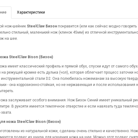
ние
Характеристики
ой нож-шейник
SteelClaw Бизон
понравится (или как сейчас модно говорить
ельно стильный, маленький нож (клинок 45мм) из отличной инструментальн
ож на шее.
ожа SteelClaw Bison (Бизон)
ожа имеет классический профиль и прямой обух, спуски идут от самого обух
и на режущей кромке есть дулька (чол), которая облегчает процесс заточки н
инструментальной стали D2. Она полюбилась ножеманам за высокую твердост
льки - она коррозионно-стойкая, но не нержавеющая и после использования 
ытереть.
ножа заслуживает особого внимания. Нож Бизон Синий имеет уникальный рису
литре. В рукояти имеется темлячное отверстие и если навязать туда темляч
 хвата.
я ножа SteelClaw Bison (Бизон)
готовлены из натуральной кожи, сделаны очень стильно и качественно. Нож 
меется подвес из шнура для ношения ножа на шее. Можно этот подвес снять и