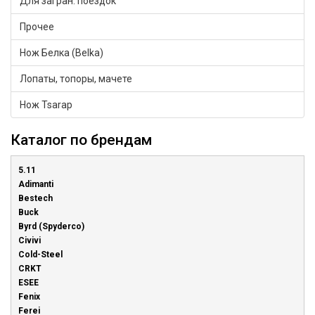
Для загран. поездок
Прочее
Нож Белка (Belka)
Лопаты, топоры, мачете
Нож Tsarap
Каталог по брендам
5.11
Adimanti
Bestech
Buck
Byrd (Spyderco)
Civivi
Cold-Steel
CRKT
ESEE
Fenix
Ferei