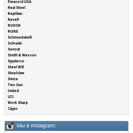
Paracord USA
Real Steel
Reptilian
Revell
ROXON
RUIKE
Schmuckatelli
Schrade
Sencut
Smith & Wesson
Spyderco
Steel Will
Steelclaw
Swiza
Two Sun
United
UZI
Work Sharp
Zippo