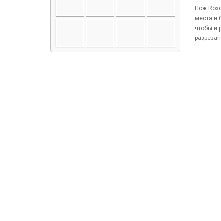
Нож Roxo
места и 
чтобы и 
разрезан