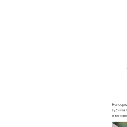
Непосред
зубчика 
с лопатк