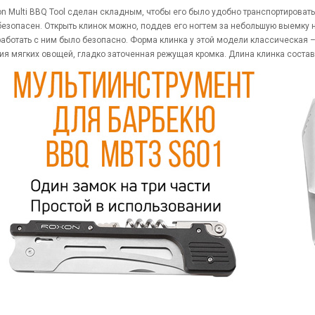
n Multi BBQ Tool сделан складным, чтобы его было удобно транспортироват
безопасен. Открыть клинок можно, поддев его ногтем за небольшую выемку на
работать с ним было безопасно. Форма клинка у этой модели классическая – D
ия мягких овощей, гладко заточенная режущая кромка. Длина клинка состав