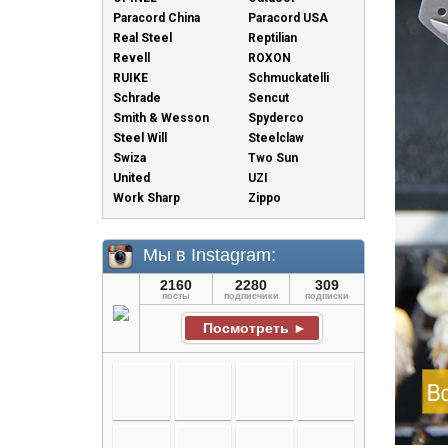
Paracord China
Paracord USA
Real Steel
Reptilian
Revell
ROXON
RUIKE
Schmuckatelli
Schrade
Sencut
Smith & Wesson
Spyderco
Steel Will
Steelclaw
Swiza
Two Sun
United
UZI
Work Sharp
Zippo