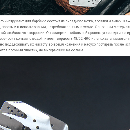
ьтиинструмент для барбекю состоит из складного ножа, лопатки и вилки. Ка
 простым в использовании, нетребовательным в уходе. Основным материало
ой стойкостью к коррозии. Он содержит небольшой процент углерода и леги
ереносит контакт с водой, имеет твердость 48/52 HRC и легко затачивается 
но поддерживать их чистоту во время хранения и насухо протирать после ис
ется прочный пластик, не выгорающий на солнце.