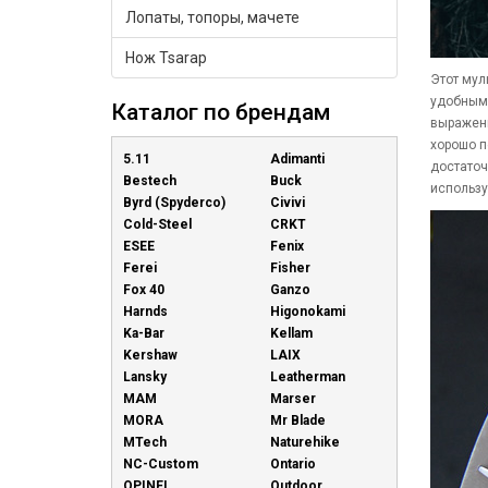
Лопаты, топоры, мачете
Нож Tsarap
Этот мул
удобным,
Каталог по брендам
выраженн
хорошо п
5.11
Adimanti
достаточ
Bestech
Buck
использу
Byrd (Spyderco)
Civivi
Cold-Steel
CRKT
ESEE
Fenix
Ferei
Fisher
Fox 40
Ganzo
Harnds
Higonokami
Ka-Bar
Kellam
Kershaw
LAIX
Lansky
Leatherman
MAM
Marser
MORA
Mr Blade
MTech
Naturehike
NC-Custom
Ontario
OPINEL
Outdoor