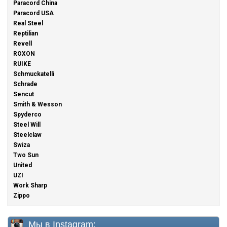
Paracord China
Paracord USA
Real Steel
Reptilian
Revell
ROXON
RUIKE
Schmuckatelli
Schrade
Sencut
Smith & Wesson
Spyderco
Steel Will
Steelclaw
Swiza
Two Sun
United
UZI
Work Sharp
Zippo