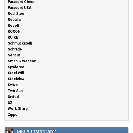
Paracord China
Paracord USA
Real Steel
Reptilian
Revell
ROXON
RUIKE
Schmuckatelli
Schrade
Sencut
Smith & Wesson
Spyderco
Steel Will
Steelclaw
Swiza
Two Sun
United
UZI
Work Sharp
Zippo