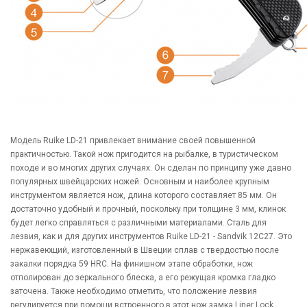
Модель Ruike LD-21 привлекает внимание своей повышенной
практичностью. Такой нож пригодится на рыбалке, в туристическом
походе и во многих других случаях. Он сделан по принципу уже давно
популярных швейцарских ножей. Основным и наиболее крупным
инструментом является нож, длина которого составляет 85 мм. Он
достаточно удобный и прочный, поскольку при толщине 3 мм, клинок
будет легко справляться с различными материалами. Сталь для
лезвия, как и для других инструментов Ruike LD-21 - Sandvik 12C27. Это
нержавеющий, изготовленный в Швеции сплав с твердостью после
закалки порядка 59 HRC. На финишном этапе обработки, нож
отполирован до зеркального блеска, а его режущая кромка гладко
заточена. Также необходимо отметить, что положение лезвия
регулируется при помощи встроенного в этот нож замка Liner Lock.