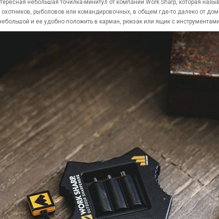
тересная небольшая точилка-минитул от компании Work Sharp, которая назыв
, охотников, рыболовов или командировочных, в общем где-то далеко от дом
небольшой и ее удобно положить в карман, рюкзак или ящик с инструмента