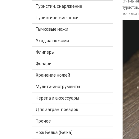
Очень ин
Туристич. снаряжение
туристов
точилки 
Туристические ножи
Тычковые ножи
Уход за ножами
Флиперы
Фонари
Хранение ножей
Мульти-инструменты
Черепа и аксессуары
Для загран. поездок
Прочее
Нож Белка (Belka)