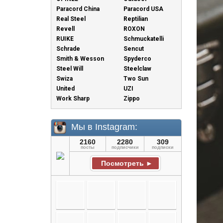
Paracord China
Paracord USA
Real Steel
Reptilian
Revell
ROXON
RUIKE
Schmuckatelli
Schrade
Sencut
Smith & Wesson
Spyderco
Steel Will
Steelclaw
Swiza
Two Sun
United
UZI
Work Sharp
Zippo