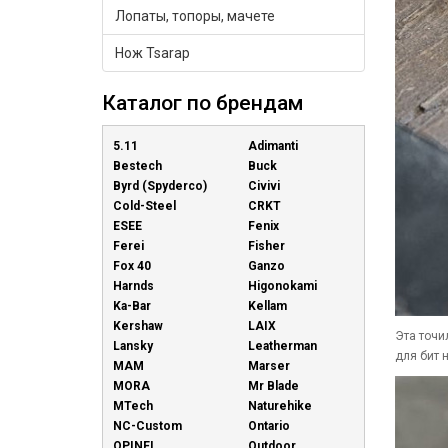
Лопаты, топоры, мачете
Нож Tsarap
Каталог по брендам
5.11
Adimanti
Bestech
Buck
Byrd (Spyderco)
Civivi
Cold-Steel
CRKT
ESEE
Fenix
Ferei
Fisher
Fox 40
Ganzo
Harnds
Higonokami
Ka-Bar
Kellam
Kershaw
LAIX
Эта точи
Lansky
Leatherman
для бит н
MAM
Marser
MORA
Mr Blade
MTech
Naturehike
NC-Custom
Ontario
OPINEL
Outdoor