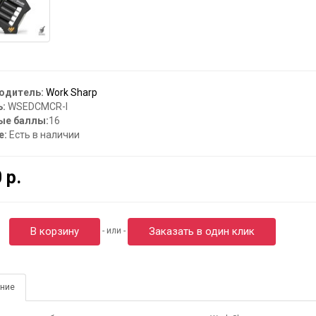
одитель:
Work Sharp
:
WSEDCMCR-I
ые баллы:
16
е:
Есть в наличии
 р.
В корзину
Заказать в один клик
- или -
ние