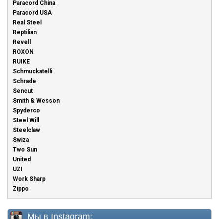
Paracord China
Paracord USA
Real Steel
Reptilian
Revell
ROXON
RUIKE
Schmuckatelli
Schrade
Sencut
Smith & Wesson
Spyderco
Steel Will
Steelclaw
Swiza
Two Sun
United
UZI
Work Sharp
Zippo