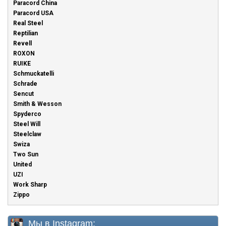
Paracord China
Paracord USA
Real Steel
Reptilian
Revell
ROXON
RUIKE
Schmuckatelli
Schrade
Sencut
Smith & Wesson
Spyderco
Steel Will
Steelclaw
Swiza
Two Sun
United
UZI
Work Sharp
Zippo