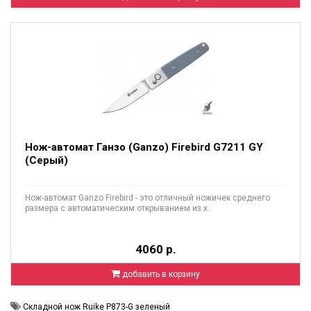
Нож-автомат Ганзо (Ganzo) Firebird G7211 GY
(Серый)
Нож-автомат Ganzo Firebird - это отличный ножичек среднего
размера с автоматическим открыванием из х..
4060 р.
добавить в корзину
Складной нож Ruike P873-G зеленый