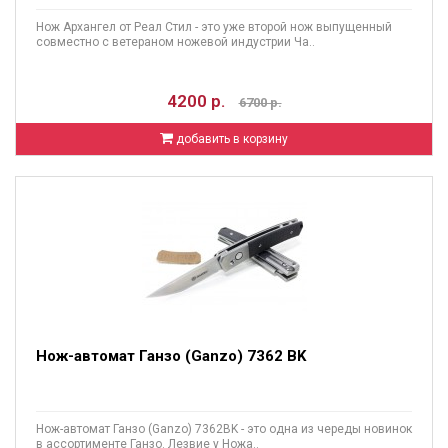
Нож Архангел от Реал Стил - это уже второй нож выпущенный
совместно с ветераном ножевой индустрии Ча..
4200 р.
6700 р.
добавить в корзину
Нож-автомат Ганзо (Ganzo) 7362 BK
Нож-автомат Ганзо (Ganzo) 7362BK - это одна из череды новинок
в ассортименте Ганзо. Лезвие у Ножа..