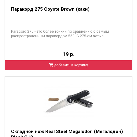
Паракорд 275 Coyote Brown (хаки)
Paracord 275 - это более тонкий по сравнению с самым
распространенным паракордом 550. В 275-ом четыр..
19 р.
добавить в корзину
Складной нож Real Steel Megalodon (Мегалодон)