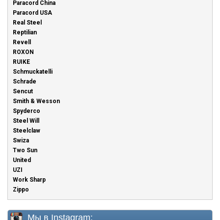
Paracord China
Paracord USA
Real Steel
Reptilian
Revell
ROXON
RUIKE
Schmuckatelli
Schrade
Sencut
Smith & Wesson
Spyderco
Steel Will
Steelclaw
Swiza
Two Sun
United
UZI
Work Sharp
Zippo