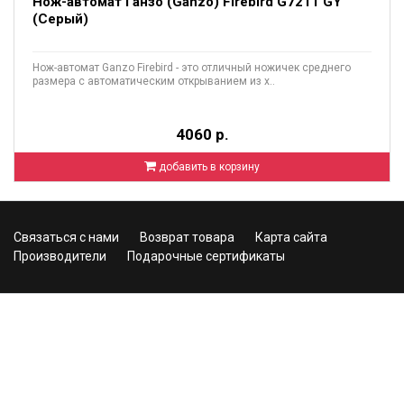
Нож-автомат Ганзо (Ganzo) Firebird G7211 GY
(Серый)
Нож-автомат Ganzo Firebird - это отличный ножичек среднего
размера с автоматическим открыванием из х..
4060 р.
добавить в корзину
Связаться с нами
Возврат товара
Карта сайта
Производители
Подарочные сертификаты