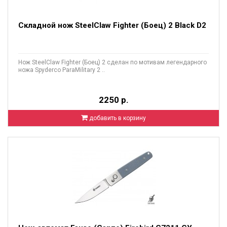
Складной нож SteelClaw Fighter (Боец) 2 Black D2
Нож SteelClaw Fighter (Боец) 2 сделан по мотивам легендарного
ножа Spyderco ParaMilitary 2 ..
2250 р.
добавить в корзину