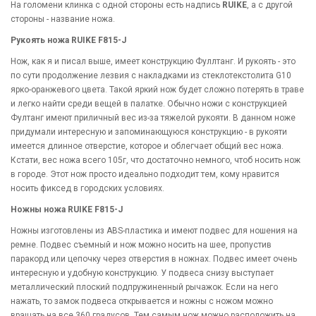
На голомени клинка с одной стороны есть надпись
RUIKE
, а с другой
стороны - название ножа.
Рукоять ножа RUIKE F815-J
Нож, как я и писал выше, имеет конструкцию Фуллтанг. И рукоять - это
по сути продолжение лезвия с накладками из стеклотекстолита G10
ярко-оранжевого цвета. Такой яркий нож будет сложно потерять в траве
и легко найти среди вещей в палатке. Обычно ножи с конструкцией
Фултанг имеют приличный вес из-за тяжелой рукояти. В данном ноже
придумали интересную и запоминающуюся конструкцию - в рукояти
имеется длинное отверстие, которое и облегчает общий вес ножа.
Кстати, вес ножа всего 105г, что достаточно немного, чтоб носить нож
в городе. Этот нож просто идеально подходит тем, кому нравится
носить фиксед в городских условиях.
Ножны ножа RUIKE F815-J
Ножны изготовлены из ABS-пластика и имеют подвес для ношения на
ремне. Подвес съемный и нож можно носить на шее, пропустив
паракорд или цепочку через отверстия в ножнах. Подвес имеет очень
интересную и удобную конструкцию. У подвеса снизу выступает
металлический плоский подпружиненный рычажок. Если на него
нажать, то замок подвеса открывается и ножны с ножом можно
вращать на все 360 градусов. Тем самым нож можно расположить на