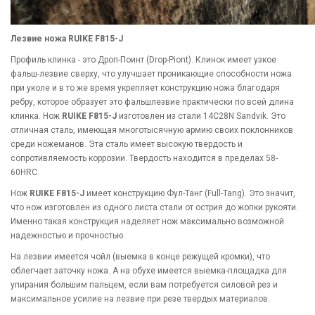
Лезвие ножа RUIKE F815-J
Профиль клинка - это Дроп-Поинт (Drop-Piont). Клинок имеет узкое
фальш-лезвие сверху, что улучшает проникающие способности ножа
при уколе и в то же время укрепляет конструкцию ножа благодаря
ребру, которое образует это фальшлезвие практически по всей длина
клинка. Нож
RUIKE F815-J
изготовлен из стали 14C28N Sandvik. Это
отличная сталь, имеющая многотысячную армию своих поклонников
среди ножеманов. Эта сталь имеет высокую твердость и
сопротивляемость коррозии. Твердость находится в пределах 58-
60HRC.
Нож
RUIKE F815-J
имеет конструкцию Фул-Танг (Full-Tang). Это значит,
что нож изготовлен из одного листа стали от острия до жопки рукояти.
Именно такая конструкция наделяет нож максимально возможной
надежностью и прочностью.
На лезвии имеется чойл (выемка в конце режущей кромки), что
облегчает заточку ножа. А на обухе имеется выемка-площадка для
упирания большим пальцем, если вам потребуется силовой рез и
максимальное усилие на лезвие при резе твердых материалов.