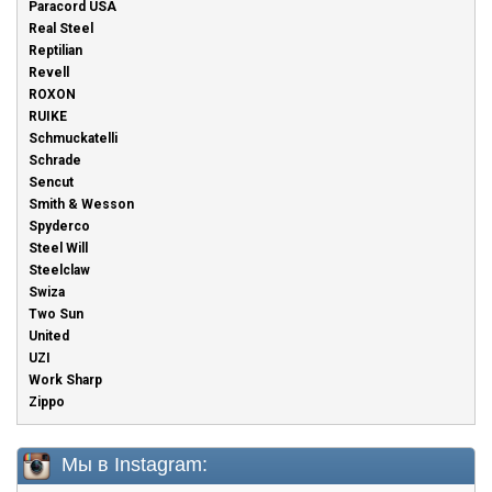
Paracord USA
Real Steel
Reptilian
Revell
ROXON
RUIKE
Schmuckatelli
Schrade
Sencut
Smith & Wesson
Spyderco
Steel Will
Steelclaw
Swiza
Two Sun
United
UZI
Work Sharp
Zippo