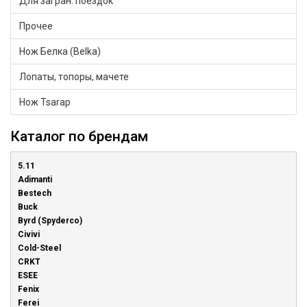
Для загран. поездок
Прочее
Нож Белка (Belka)
Лопаты, топоры, мачете
Нож Tsarap
Каталог по брендам
5.11
Adimanti
Bestech
Buck
Byrd (Spyderco)
Civivi
Cold-Steel
CRKT
ESEE
Fenix
Ferei