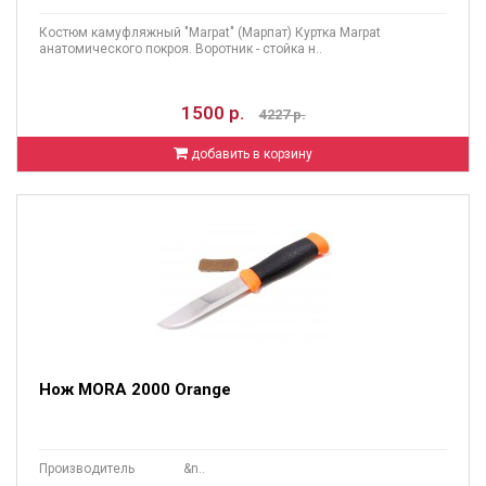
Костюм камуфляжный "Marpat" (Марпат) Куртка Marpat
анатомического покроя. Воротник - стойка н..
1500 р.
4227 р.
добавить в корзину
Нож MORA 2000 Orange
Производитель &n..