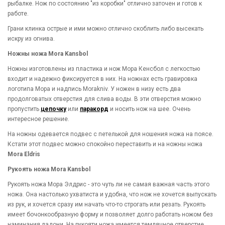
рыбалке. Нож по состоянию "из коробки" отлично заточен и готов к
работе.
Грани клинка острые и ими можно отлично скоблить либо высекать
искру из огнива.
Ножны ножа Mora Kansbol
Ножны изготовлены из пластика и нож Мора Кенсбол с легкостью
входит и надежно фиксируется в них. На ножнах есть гравировка
логотипа Мора и надпись Morakniv. У ножен в низу есть два
продолговатых отверстия для слива воды. В эти отверстия можно
пропустить
цепочку
или
паракорд
и носить нож на шее. Очень
интересное решение.
На ножны одевается подвес с петелькой для ношения ножа на поясе.
Кстати этот подвес можно спокойно переставить и на ножны ножа
Mora Eldris
Рукоять ножа Mora Kansbol
Рукоять ножа Мора Элдрис - это чуть ли не самая важная часть этого
ножа. Она настолько ухватиста и удобна, что нож не хочется выпускать
из рук, и хочется сразу им начать что-то строгать или резать. Рукоять
имеет бочонкообразную форму и позволяет долго работать ножом без
наминания ладони. На рукояти ножа имеется темлячное отверстие,