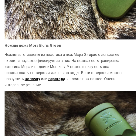
Ножны ножа Mora Eldris Green
Ножны изготовлены из пластика и нож Мора Элдрис с легкостью
входит и надежно фиксируется в них. На ножнах есть гравировка
логотипа Мора и надпись Morakniv. У ножен в низу есть два
продолговатых отверстия для слива воды. В эти отверстия можно
пропустить
цепочку
или
паракорд
и носить нож на шее. Очень
интересное решение.