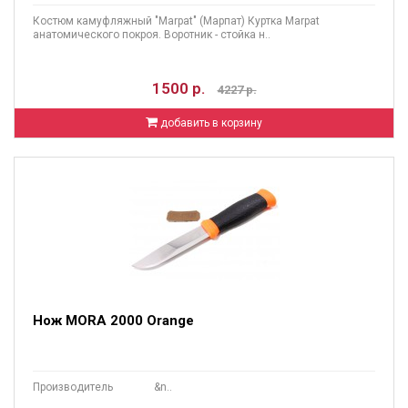
Костюм камуфляжный "Marpat" (Марпат) Куртка Marpat
анатомического покроя. Воротник - стойка н..
1500 р.
4227 р.
добавить в корзину
Нож MORA 2000 Orange
Производитель &n..