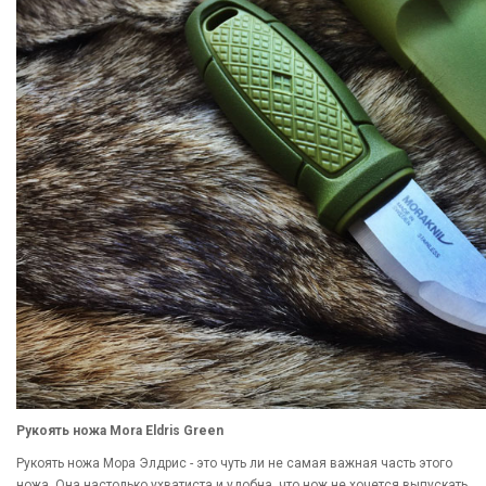
Рукоять ножа Mora Eldris Green
Рукоять ножа Мора Элдрис - это чуть ли не самая важная часть этого
ножа. Она настолько ухватиста и удобна, что нож не хочется выпускать