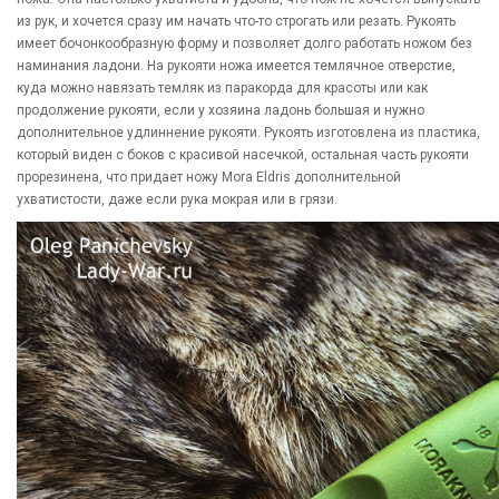
из рук, и хочется сразу им начать что-то строгать или резать. Рукоять
имеет бочонкообразную форму и позволяет долго работать ножом без
наминания ладони. На рукояти ножа имеется темлячное отверстие,
куда можно навязать темляк из паракорда для красоты или как
продолжение рукояти, если у хозяина ладонь большая и нужно
дополнительное удлиннение рукояти. Рукоять изготовлена из пластика,
который виден с боков с красивой насечкой, остальная часть рукояти
прорезинена, что придает ножу Mora Eldris дополнительной
ухватистости, даже если рука мокрая или в грязи.