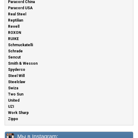
Paracord China
Paracord USA
Real Steel
Reptilian
Revell
ROXON
RUIKE
Schmuckatelli
Schrade
Sencut
Smith & Wesson
Spyderco
Steel Will
Steelclaw
Swiza
Two Sun
United
UZI
Work Sharp
Zippo