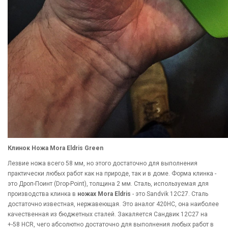
Клинок Ножа Mora Eldris Green
Лезвие ножа всего 58 мм, но этого достаточно для выполнения
практически любых работ как на природе, так и в доме. Форма клинка -
это Дроп-Поинт (Drop-Point), толщина 2 мм. Сталь, используемая для
производства клинка в
ножах Mora Eldris
- это Sandvik 12C27. Сталь
достаточно известная, нержавеющая. Это аналог 420НС, она наиболее
качественная из бюджетных сталей. Закаляется Сандвик 12С27 на
+-58 HCR, чего абсолютно достаточно для выполнения любых работ в